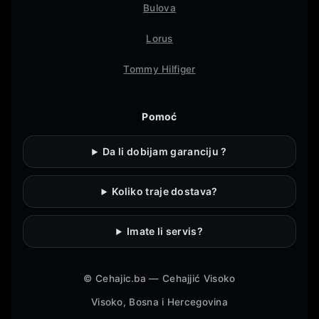
Bulova
Lorus
Tommy Hilfiger
Pomoć
Da li dobijam garanciju ?
Koliko traje dostava?
Imate li servis?
©
Cehajic.ba — Cehajjić Visoko
Visoko, Bosna i Hercegovina