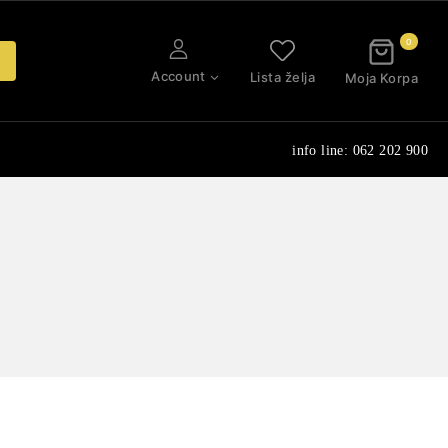
0
Account
Lista želja
Moja Korpa
info line: 062 202 900