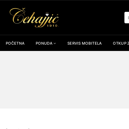
Skip
to
Pr
content
POČETNA
PONUDA
SERVIS MOBITELA
OTKUP 