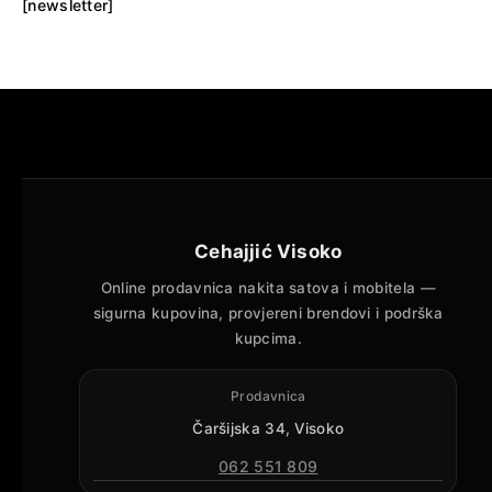
[newsletter]
Cehajjić Visoko
Online prodavnica nakita satova i mobitela —
sigurna kupovina, provjereni brendovi i podrška
kupcima.
Prodavnica
Čaršijska 34, Visoko
062 551 809