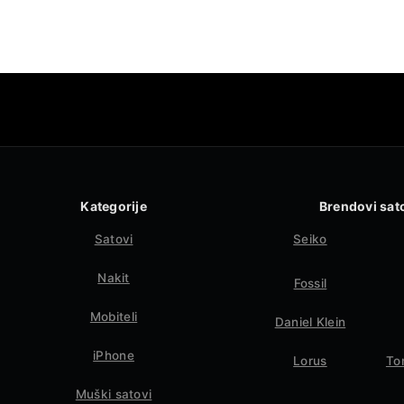
Kategorije
Brendovi sat
Satovi
Seiko
Nakit
Fossil
Mobiteli
Daniel Klein
iPhone
Lorus
To
Muški satovi