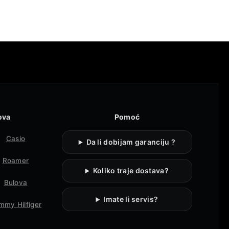
ova
Pomoć
Casio
Da li dobijam garanciju ?
Roamer
Koliko traje dostava?
Bulova
Imate li servis?
mmy Hilfiger