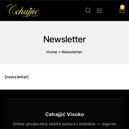
0
Newsletter
Home
»
Newsletter
[newsletter]
Cehajjić Visoko
Online prodavnica nakita satova i mobitela — sigurna