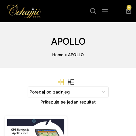
Skip
0
to
content
APOLLO
Home
»
APOLLO
Prikazuje se jedan rezultat