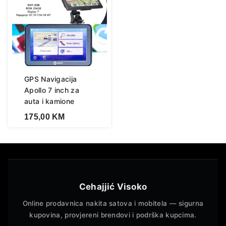
GPS Navigacija
Apollo 7 inch za
auta i kamione
175,00
KM
Cehajjić Visoko
Online prodavnica nakita satova i mobitela — sigurna
kupovina, provjereni brendovi i podrška kupcima.