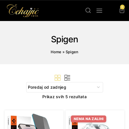
Skip
0
to
content
Spigen
Home
»
Spigen
Sorted
Prikaz svih 5 rezultata
by
latest
NEMA NA ZALIHI