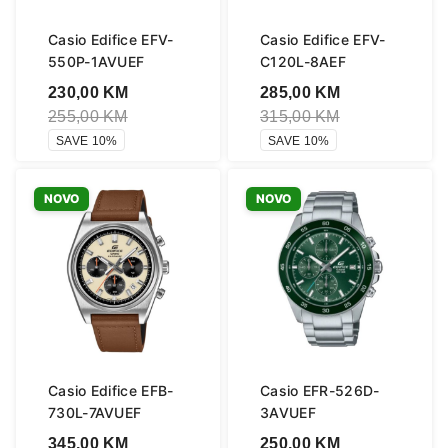
Casio Edifice EFV-
Casio Edifice EFV-
550P-1AVUEF
C120L-8AEF
230,00
KM
285,00
KM
255,00
KM
315,00
KM
SAVE 10%
SAVE 10%
NOVO
NOVO
Casio Edifice EFB-
Casio EFR-526D-
730L-7AVUEF
3AVUEF
345,00
KM
250,00
KM