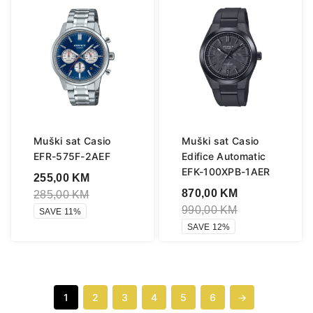
Muški sat Casio
Muški sat Casio
EFR-575F-2AEF
Edifice Automatic
EFK-100XPB-1AER
255,00
KM
870,00
KM
285,00
KM
990,00
KM
SAVE 11%
SAVE 12%
1
2
3
4
5
6
→