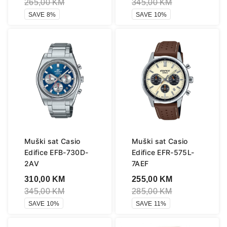
265,00
KM
345,00
KM
SAVE 8%
SAVE 10%
Muški sat Casio
Muški sat Casio
Edifice EFB-730D-
Edifice EFR-575L-
2AV
7AEF
310,00
KM
255,00
KM
345,00
KM
285,00
KM
SAVE 10%
SAVE 11%