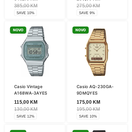
385,00
KM
275,00
KM
SAVE 10%
SAVE 9%
NOVO
NOVO
Casio Vintage
Casio AQ-230GA-
A168WA-3AYES
9DMQYES
115,00
KM
175,00
KM
130,00
KM
195,00
KM
SAVE 12%
SAVE 10%