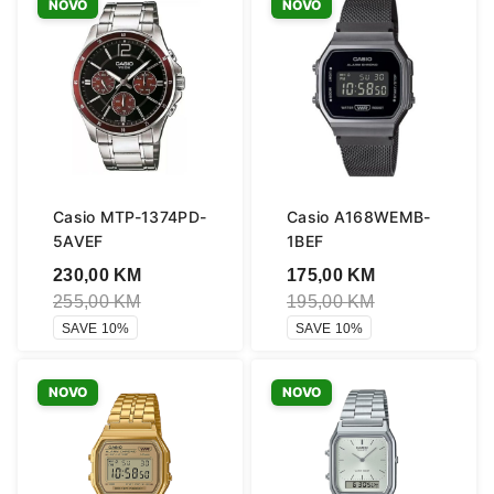
NOVO
NOVO
Casio MTP-1374PD-
Casio A168WEMB-
5AVEF
1BEF
230,00
KM
175,00
KM
255,00
KM
195,00
KM
SAVE 10%
SAVE 10%
NOVO
NOVO