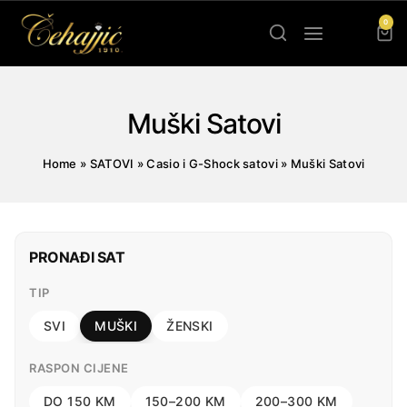
Skip
0
to
content
Muški Satovi
Home
»
SATOVI
»
Casio i G-Shock satovi
»
Muški Satovi
PRONAĐI SAT
TIP
SVI
MUŠKI
ŽENSKI
RASPON CIJENE
DO 150 KM
150–200 KM
200–300 KM