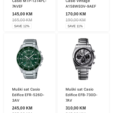
Casio MTP-1314PL-
Casio Vintage
7AVEF
A158WEGV-9AEF
145,00
KM
170,00
KM
165,00
KM
190,00
KM
SAVE 12%
SAVE 11%
Muški sat Casio
Muški sat Casio
Edifice EFR-526D-
Edifice EFB-730D-
3AV
7AV
245,00
KM
310,00
KM