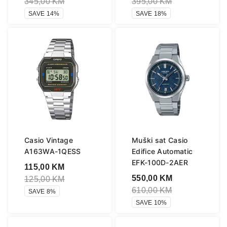
345,00
KM
395,00
KM
SAVE 14%
SAVE 18%
Casio Vintage
Muški sat Casio
A163WA-1QESS
Edifice Automatic
EFK-100D-2AER
115,00
KM
550,00
KM
125,00
KM
610,00
KM
SAVE 8%
SAVE 10%