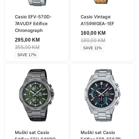
Casio EFV-570D-
Casio Vintage
7AVUDF Edifice
A159WGEA-1EF
Chronograph
160,00
KM
295,00
KM
180,00
KM
355,00
KM
SAVE 11%
SAVE 17%
Muški sat Casio
Muški sat Casio