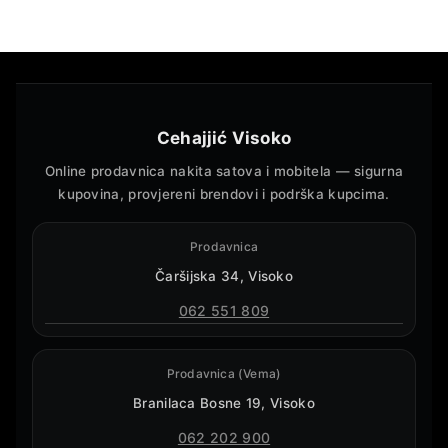
Cehajjić Visoko
Online prodavnica nakita satova i mobitela — sigurna
kupovina, provjereni brendovi i podrška kupcima.
Prodavnica
Čaršijska 34, Visoko
062 551 809
Prodavnica (Vema)
Branilaca Bosne 19, Visoko
062 202 900