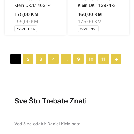
Klein DK.1.14031-1
Klein DK.1.13974-3
175,00
KM
160,00
KM
195,00
KM
175,00
KM
SAVE 10%
SAVE 9%
1
2
3
4
…
9
10
11
→
Sve Što Trebate Znati
Vodič za odabir Daniel Klein sata