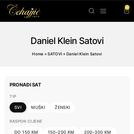
Skip
0
to
content
Daniel Klein Satovi
Home
»
SATOVI
»
Daniel Klein Satovi
PRONAĐI SAT
TIP
SVI
MUŠKI
ŽENSKI
RASPON CIJENE
DO 150 KM
150–200 KM
200–300 KM