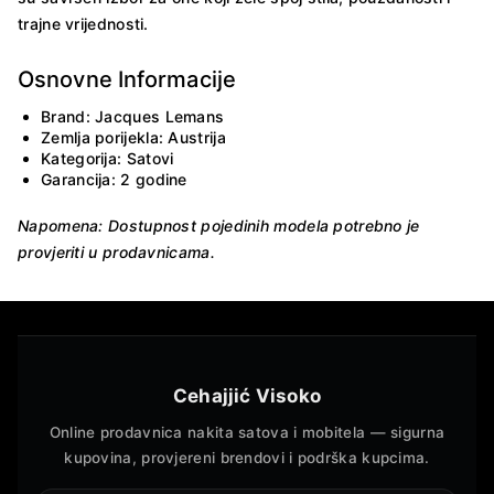
trajne vrijednosti.
Osnovne Informacije
Brand: Jacques Lemans
Zemlja porijekla: Austrija
Kategorija: Satovi
Garancija: 2 godine
Napomena: Dostupnost pojedinih modela potrebno je
provjeriti u prodavnicama.
Cehajjić Visoko
Online prodavnica nakita satova i mobitela — sigurna
kupovina, provjereni brendovi i podrška kupcima.