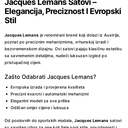
Jacques Lemans Satovi –
Elegancija, Preciznost I Evropski
Stil
Jacques Lemans
je renomirani brend koji dolazi iz Austrije,
poznat po preciznim mehanizmima, vrhunskoj izradi i
bezvremenskom dizajnu. Ovi satovi pajaju klasičnu estetiku
sa savremenim detaljima, nudeći luksuzan izgled po
pristupačnoj cijeni.
Zašto Odabrati Jacques Lemans?
Evropska izrada i provjerena kvaliteta
Precizni kvarcni i automatski mehanizmi
Elegantni modeli za sve prilike
Odličan omjer cijene i luksuza
Od poslovnih do sportskih modela,
Jacques Lemans
satovi
su savršen izbor za one koji žele spoj stila, pouzdanosti i