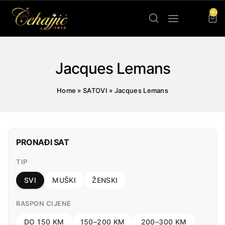
Skip
0
to
content
Jacques Lemans
Home
»
SATOVI
»
Jacques Lemans
PRONAĐI SAT
TIP
SVI
MUŠKI
ŽENSKI
RASPON CIJENE
DO 150 KM
150–200 KM
200–300 KM