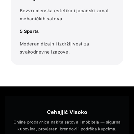
Bezvremenska estetika i japanski zanat
mehaničkih satova.
5 Sports
Moderan dizajn i izdržljivost za
svakodnevne izazove.
Cehajjić Visoko
Online prodavnica nakita satova i mobitela — sigurna
kupovina, provjereni brendovi i podrška kupcima.