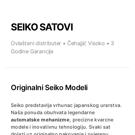
SEIKO SATOVI
Ovlašteni distributer • Čehajjić Visoko • 3
Godine Garancije
Originalni Seiko Modeli
Seiko predstavlja vrhunac japanskog urarstva.
Naša ponuda obuhvata legendarne
automatske mehanizme
, precizne kvarcne
modele i inovativnu tehnologiju. Svaki sat
dolazi uz originalno pakovanje i ovjerenu