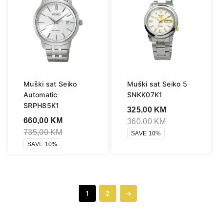
Muški sat Seiko
Muški sat Seiko 5
Automatic
SNKK07K1
SRPH85K1
325,00
KM
660,00
KM
360,00
KM
735,00
KM
SAVE 10%
SAVE 10%
1
2
→