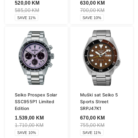
520,00
KM
630,00
KM
585,00
KM
700,00
KM
SAVE 11%
SAVE 10%
Seiko Prospex Solar
Muški sat Seiko 5
SSC955P1 Limited
Sports Street
Edition
SRPJ47K1
1.539,00
KM
670,00
KM
1.710,00
KM
755,00
KM
SAVE 10%
SAVE 11%