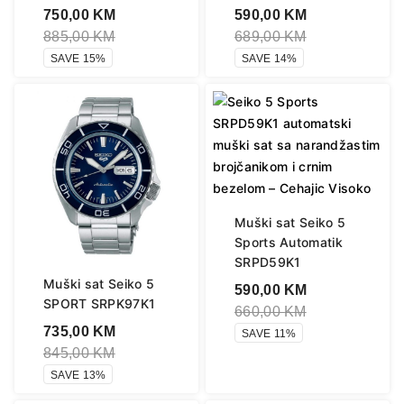
750,00
KM
590,00
KM
885,00
KM
689,00
KM
SAVE 15%
SAVE 14%
Muški sat Seiko 5
Sports Automatik
SRPD59K1
Muški sat Seiko 5
590,00
KM
SPORT SRPK97K1
660,00
KM
735,00
KM
SAVE 11%
845,00
KM
SAVE 13%