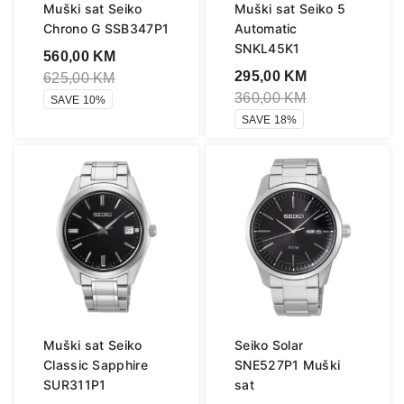
Muški sat Seiko
Muški sat Seiko 5
Chrono G SSB347P1
Automatic
SNKL45K1
560,00
KM
295,00
KM
625,00
KM
360,00
KM
SAVE 10%
SAVE 18%
Muški sat Seiko
Seiko Solar
Classic Sapphire
SNE527P1 Muški
SUR311P1
sat