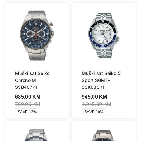
Muški sat Seiko
Muški sat Seiko 5
Chrono M
Sport SGMT-
SSB407P1
SSK033K1
685,00
KM
945,00
KM
790,00
KM
1.045,00
KM
SAVE 13%
SAVE 10%