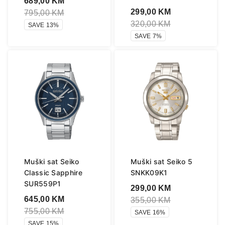
689,00
KM
299,00
KM
795,00
KM
320,00
KM
SAVE 13%
SAVE 7%
Muški sat Seiko
Muški sat Seiko 5
Classic Sapphire
SNKK09K1
SUR559P1
299,00
KM
645,00
KM
355,00
KM
755,00
KM
SAVE 16%
SAVE 15%