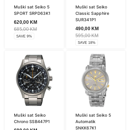
Muški sat Seiko 5
Muški sat Seiko
SPORT SRPD63K1
Classic Sapphire
SUR341P1
620,00
KM
490,00
KM
685,00
KM
595,00
KM
SAVE 9%
SAVE 18%
Muški sat Seiko
Muški sat Seiko 5
Chrono SSB447P1
Automatik
SNKK67K1