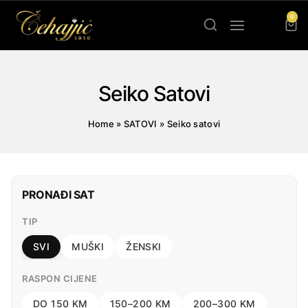
Skip
0
to
content
Seiko Satovi
Home
»
SATOVI
»
Seiko satovi
PRONAĐI SAT
TIP
SVI
MUŠKI
ŽENSKI
RASPON CIJENE
DO 150 KM
150–200 KM
200–300 KM