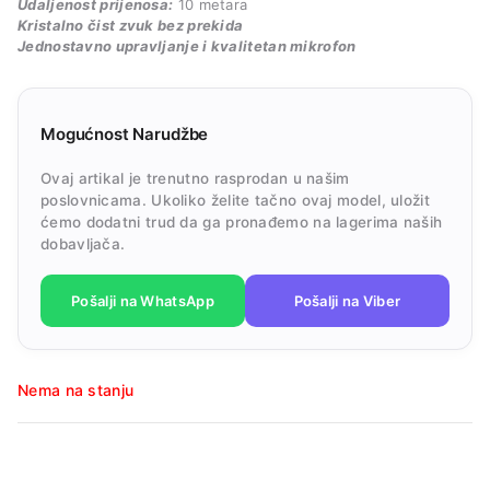
Udaljenost prijenosa:
10 metara
Kristalno čist zvuk bez prekida
Jednostavno upravljanje i kvalitetan mikrofon
Mogućnost Narudžbe
Ovaj artikal je trenutno rasprodan u našim
poslovnicama. Ukoliko želite tačno ovaj model, uložit
ćemo dodatni trud da ga pronađemo na lagerima naših
dobavljača.
Pošalji na WhatsApp
Pošalji na Viber
Nema na stanju