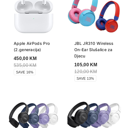
Apple AirPods Pro
JBL JR310 Wireless
(2.generacija)
On-Ear Slušalice za
Djecu
450,00
KM
105,00
KM
535,00
KM
120,00
KM
SAVE 16%
SAVE 13%