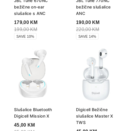
JBL Tune 670NC
JBL Tune 770NC
bežične on-ear
bežične slušalice
slušalice s ANC
ANC
179,00
KM
190,00
KM
199,00
KM
220,00
KM
SAVE 10%
SAVE 14%
Slušalice Bluetooth
Digicell Bežične
Digicell Mission X
slušalice Master X
TWS
45,00
KM