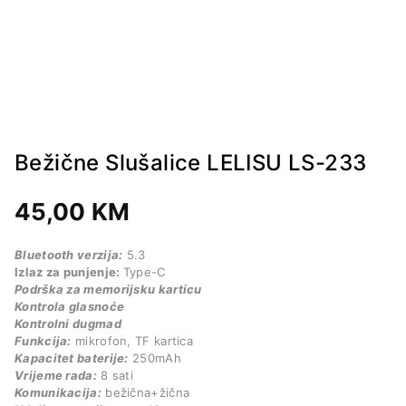
Bežične Slušalice LELISU LS-233
45,00
KM
Bluetooth verzija:
5.3
Izlaz za punjenje:
Type-C
Podrška za memorijsku karticu
Kontrola glasnoće
Kontrolni dugmad
Funkcija:
mikrofon, TF kartica
Kapacitet baterije:
250mAh
Vrijeme rada:
8 sati
Komunikacija:
bežična+žična