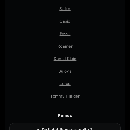
Seiko
Casio
Fossil
Roamer
Daniel Klein
Bulova
Lorus
Tommy Hilfiger
Pomoć
Da li dobijam garanciju ?