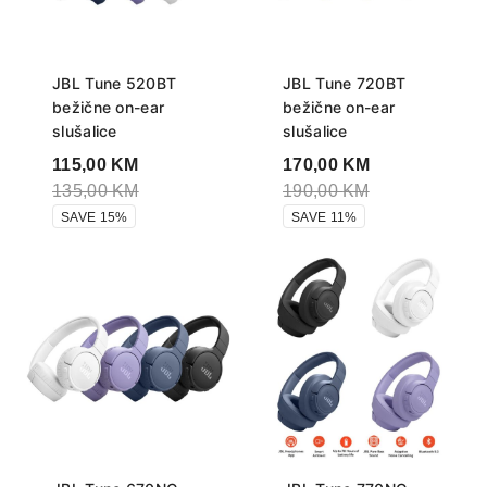
JBL Tune 520BT
JBL Tune 720BT
bežične on-ear
bežične on-ear
slušalice
slušalice
115,00
KM
170,00
KM
135,00
KM
190,00
KM
SAVE 15%
SAVE 11%