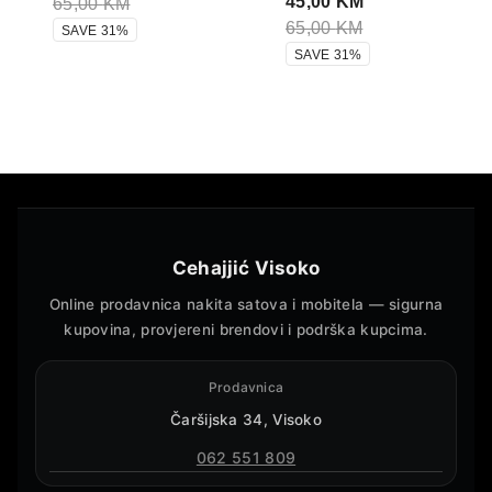
45,00
KM
65,00
KM
65,00
KM
SAVE 31%
SAVE 31%
Cehajjić Visoko
Online prodavnica nakita satova i mobitela — sigurna
kupovina, provjereni brendovi i podrška kupcima.
Prodavnica
Čaršijska 34, Visoko
062 551 809