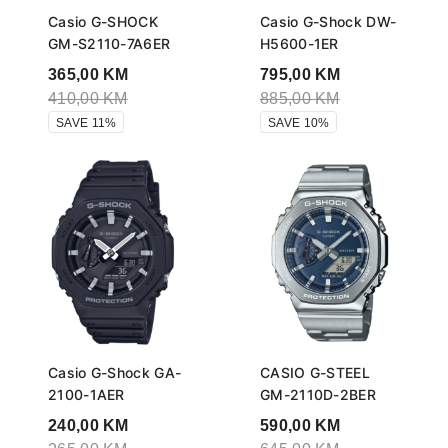
Casio G-SHOCK
Casio G-Shock DW-
GM-S2110-7A6ER
H5600-1ER
365,00
KM
795,00
KM
410,00
KM
885,00
KM
SAVE 11%
SAVE 10%
Casio G-Shock GA-
CASIO G-STEEL
2100-1AER
GM-2110D-2BER
240,00
KM
590,00
KM