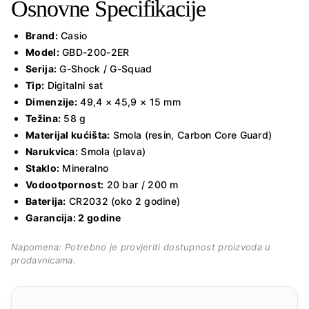
Osnovne Specifikacije
Brand:
Casio
Model:
GBD-200-2ER
Serija:
G-Shock / G-Squad
Tip:
Digitalni sat
Dimenzije:
49,4 × 45,9 × 15 mm
Težina:
58 g
Materijal kućišta:
Smola (resin, Carbon Core Guard)
Narukvica:
Smola (plava)
Staklo:
Mineralno
Vodootpornost:
20 bar / 200 m
Baterija:
CR2032 (oko 2 godine)
Garancija: 2 godine
Napomena: Potrebno je provjeriti dostupnost proizvoda u
prodavnicama.