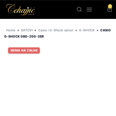
Skip
0
to
content
Home
»
SATOVI
»
Casio i G-Shock satovi
»
G-SHOCK
»
CASIO
G-SHOCK GBD-200-2ER
NEMA NA ZALIHI