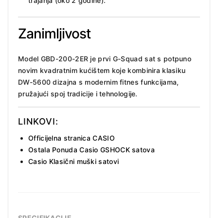
trajanja (oko 2 godine).
Zanimljivost
Model GBD-200-2ER je prvi G-Squad sat s potpuno
novim kvadratnim kućištem koje kombinira klasiku
DW-5600 dizajna s modernim fitnes funkcijama,
pružajući spoj tradicije i tehnologije.
LINKOVI:
Officijelna stranica CASIO
Ostala Ponuda Casio GSHOCK satova
Casio Klasični muški satovi
SPECIFIKACIJE