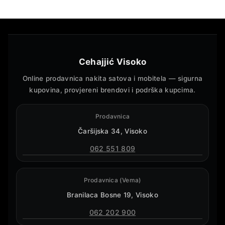
Cehajjić Visoko
Online prodavnica nakita satova i mobitela — sigurna
kupovina, provjereni brendovi i podrška kupcima.
Prodavnica
Čaršijska 34, Visoko
062 551 809
Prodavnica (Vema)
Branilaca Bosne 19, Visoko
062 202 900