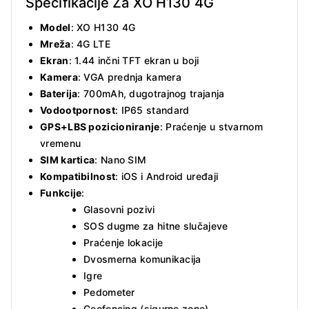
Specifikacije Za XO H130 4G
Model
: XO H130 4G
Mreža
: 4G LTE
Ekran
: 1.44 inčni TFT ekran u boji
Kamera
: VGA prednja kamera
Baterija
: 700mAh, dugotrajnog trajanja
Vodootpornost
: IP65 standard
GPS+LBS pozicioniranje
: Praćenje u stvarnom
vremenu
SIM kartica
: Nano SIM
Kompatibilnost
: iOS i Android uređaji
Funkcije
:
Glasovni pozivi
SOS dugme za hitne slučajeve
Praćenje lokacije
Dvosmerna komunikacija
Igre
Pedometer
Geofencing (sigurne zone)