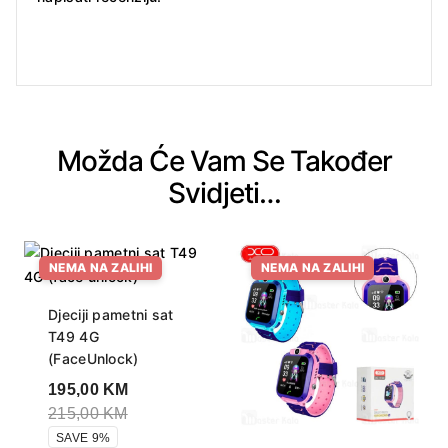
Možda Će Vam Se Također
Svidjeti…
NEMA NA ZALIHI
NEMA NA ZALIHI
Djeciji pametni sat
T49 4G
(FaceUnlock)
195,00
KM
215,00
KM
SAVE 9%