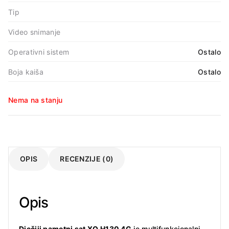
Tip
Video snimanje
Operativni sistem
Ostalo
Boja kaiša
Ostalo
Nema na stanju
OPIS
RECENZIJE (0)
Opis
Dječiji pametni sat XO H130 4G
je multifunkcionalni