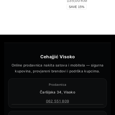
135,00
KM
SAVE 15%
Cehajjić Visoko
Online prodavnica nakita satova i mobitela — sigurna
kupovina, provjereni brendovi i podrška kupcima.
Prodavnica
Čaršijska 34, Visoko
062 551 809