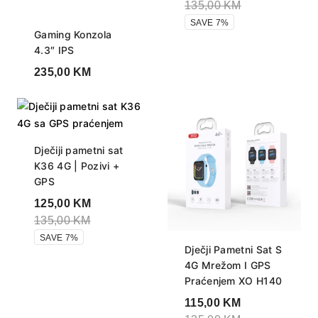
135,00
KM
SAVE 7%
Gaming Konzola
4.3″ IPS
235,00
KM
Dječiji pametni sat
K36 4G | Pozivi +
GPS
125,00
KM
135,00
KM
SAVE 7%
Dječji Pametni Sat S
4G Mrežom I GPS
Praćenjem XO H140
115,00
KM