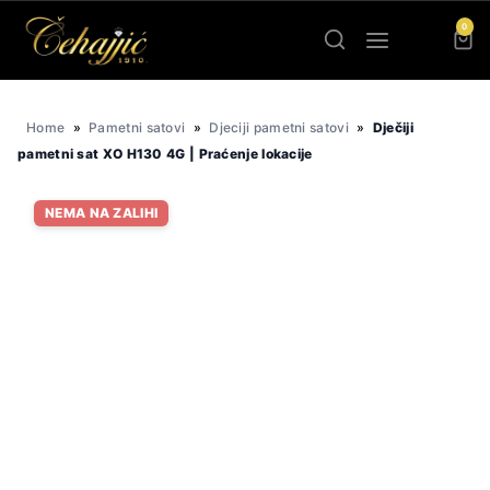
Skip
0
to
content
Home
»
Pametni satovi
»
Djeciji pametni satovi
»
Dječiji
pametni sat XO H130 4G | Praćenje lokacije
NEMA NA ZALIHI