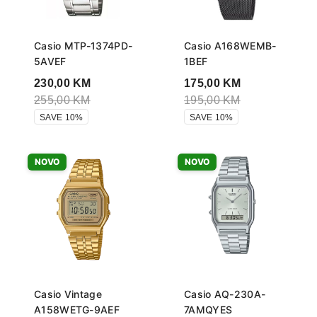
Casio MTP-1374PD-
Casio A168WEMB-
5AVEF
1BEF
230,00
KM
175,00
KM
255,00
KM
195,00
KM
SAVE 10%
SAVE 10%
NOVO
NOVO
Casio Vintage
Casio AQ-230A-
A158WETG-9AEF
7AMQYES