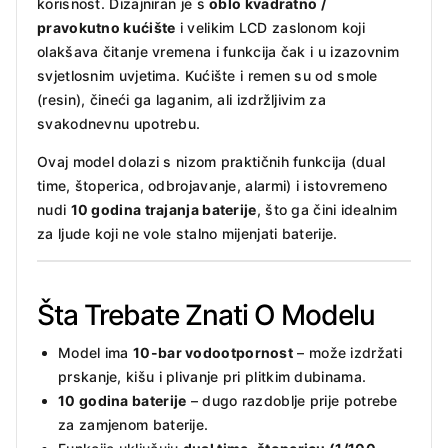
korisnost. Dizajniran je s
oblo kvadratno /
pravokutno kućište
i velikim LCD zaslonom koji
olakšava čitanje vremena i funkcija čak i u izazovnim
svjetlosnim uvjetima. Kućište i remen su od smole
(resin), čineći ga laganim, ali izdržljivim za
svakodnevnu upotrebu.
Ovaj model dolazi s nizom praktičnih funkcija (dual
time, štoperica, odbrojavanje, alarmi) i istovremeno
nudi
10 godina trajanja baterije
, što ga čini idealnim
za ljude koji ne vole stalno mijenjati baterije.
Šta Trebate Znati O Modelu
Model ima
10-bar vodootpornost
– može izdržati
prskanje, kišu i plivanje pri plitkim dubinama.
10 godina baterije
– dugo razdoblje prije potrebe
za zamjenom baterije.