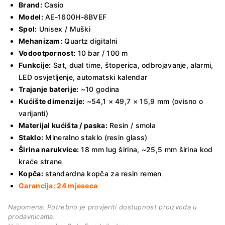
Brand:
Casio
Model:
AE-1600H-8BVEF
Spol:
Unisex / Muški
Mehanizam:
Quartz digitalni
Vodootpornost:
10 bar / 100 m
Funkcije:
Sat, dual time, štoperica, odbrojavanje, alarmi,
LED osvjetljenje, automatski kalendar
Trajanje baterije:
~10 godina
Kućište dimenzije:
~54,1 × 49,7 × 15,9 mm (ovisno o
varijanti)
Materijal kućišta / paska:
Resin / smola
Staklo:
Mineralno staklo (resin glass)
Širina narukvice:
18 mm lug širina, ~25,5 mm širina kod
kraće strane
Kopča:
standardna kopča za resin remen
Garancija: 24 mjeseca
Napomena: Potrebno je provjeriti dostupnost proizvoda u
prodavnicama.