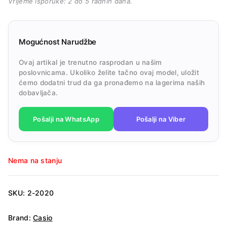
Vrijeme isporuke: 2 do 5 radnih dana.
Mogućnost Narudžbe
Ovaj artikal je trenutno rasprodan u našim
poslovnicama. Ukoliko želite tačno ovaj model, uložit
ćemo dodatni trud da ga pronađemo na lagerima naših
dobavljača.
Pošalji na WhatsApp
Pošalji na Viber
Nema na stanju
SKU:
2-2020
Brand:
Casio