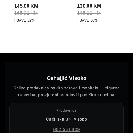
145,00
KM
130,00
KM
165,00
KM
145,00
KM
SAVE 12%
SAVE 10%
Cehajjić Visoko
Online prodavnica nakita satova i mobitela — sigurna
kupovina, provjereni brendovi i podrška kupcima.
Prodavnica
Čaršijska 34, Visoko
062 551 809