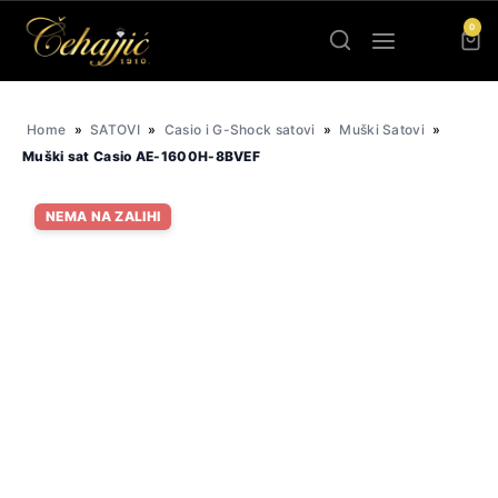
Skip
0
to
content
Home
»
SATOVI
»
Casio i G-Shock satovi
»
Muški Satovi
»
Muški sat Casio AE-1600H-8BVEF
NEMA NA ZALIHI