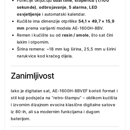
Funkcije uključuju
dual time
,
štopericu (1/100
sekunde)
,
odbrojavanje
,
5 alarma
,
LED
osvjetljenje
i automatski kalendar.
Kućište ima dimenzije otprilike
54,1 × 49,7 × 15,9
mm
prema varijanti modela AE-1600H-8BV.
Remen i kućište su od
resin / smole
, što sat čini
lakim i otpornim.
Širina remena: ~18 mm lug širina, 25,5 mm u širini
narukvice kod kraćeg dijela.
Zanimljivost
Iako je digitalan sat, AE-1600H-8BVEF koristi format i
stil koji podsjeća na “retro-štampu” – oblikom kućišta
i izvornim dizajnom evocira klasične digitalne satove
iz 80-ih, ali sa modernim funkcijama i dugom
baterijom.