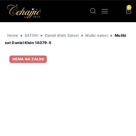
Skip
0
to
content
Home
»
SATOVI
»
Daniel Klein Satovi
»
Muški satovi
»
Muški
sat Daniel Klein 14079-5
NEMA NA ZALIHI