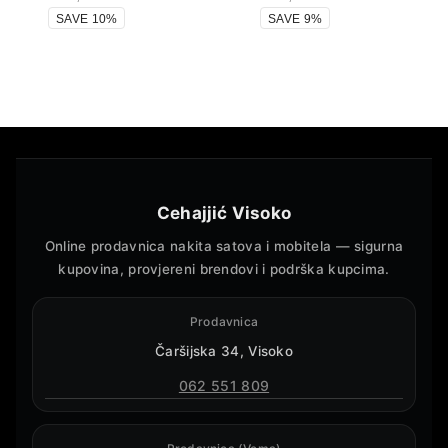
SAVE 10%
SAVE 9%
Cehajjić Visoko
Online prodavnica nakita satova i mobitela — sigurna
kupovina, provjereni brendovi i podrška kupcima.
Prodavnica
Čaršijska 34, Visoko
062 551 809