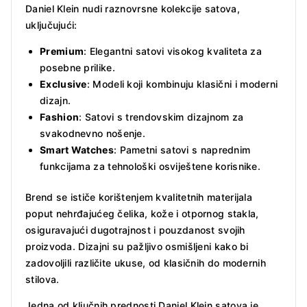
Daniel Klein nudi raznovrsne kolekcije satova,
uključujući:
Premium
: Elegantni satovi visokog kvaliteta za
posebne prilike.
Exclusive
: Modeli koji kombinuju klasični i moderni
dizajn.
Fashion
: Satovi s trendovskim dizajnom za
svakodnevno nošenje.
Smart Watches
: Pametni satovi s naprednim
funkcijama za tehnološki osviještene korisnike.
Brend se ističe korištenjem kvalitetnih materijala
poput nehrđajućeg čelika, kože i otpornog stakla,
osiguravajući dugotrajnost i pouzdanost svojih
proizvoda. Dizajni su pažljivo osmišljeni kako bi
zadovoljili različite ukuse, od klasičnih do modernih
stilova.
Jedna od ključnih prednosti Daniel Klein satova je