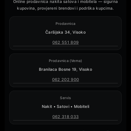
Online prodavnica nakita satova i mobitela — sigurna
kupovina, provjereni brendovi i podrška kupcima.
Prodavnica
Čaršijska 34, Visoko
062 551 809
Prodavnica (Vema)
Branilaca Bosne 19, Visoko
062 202 900
Servis
Nakit • Satovi • Mobiteli
062 318 033