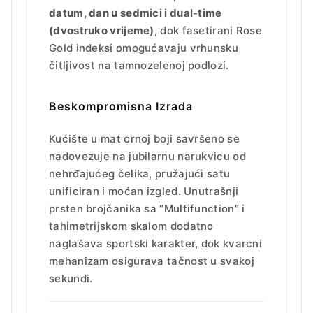
datum, dan u sedmici i dual-time
(dvostruko vrijeme)
, dok fasetirani Rose
Gold indeksi omogućavaju vrhunsku
čitljivost na tamnozelenoj podlozi.
Beskompromisna Izrada
Kućište u mat crnoj boji savršeno se
nadovezuje na jubilarnu narukvicu od
nehrđajućeg čelika, pružajući satu
unificiran i moćan izgled. Unutrašnji
prsten brojčanika sa “Multifunction” i
tahimetrijskom skalom dodatno
naglašava sportski karakter, dok kvarcni
mehanizam osigurava tačnost u svakoj
sekundi.