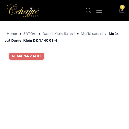
Skip
0
to
content
Home
»
SATOVI
»
Daniel Klein Satovi
»
Muški satovi
»
Muški
sat Daniel Klein DK.1.14001-4
NEMA NA ZALIHI