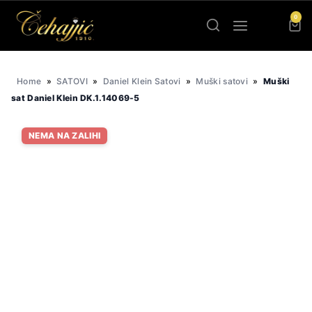
Skip
0
to
content
Home
»
SATOVI
»
Daniel Klein Satovi
»
Muški satovi
»
Muški
sat Daniel Klein DK.1.14069-5
NEMA NA ZALIHI