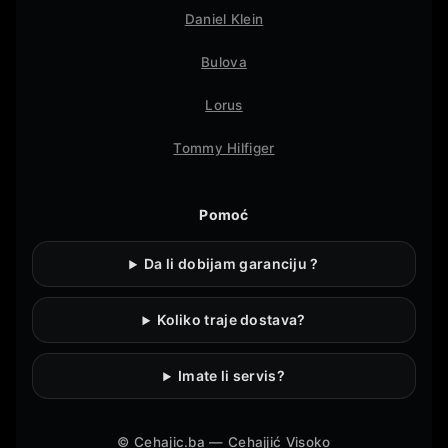
Daniel Klein
Bulova
Lorus
Tommy Hilfiger
Pomoć
Da li dobijam garanciju ?
Koliko traje dostava?
Imate li servis?
©
Cehajic.ba — Cehajjić Visoko