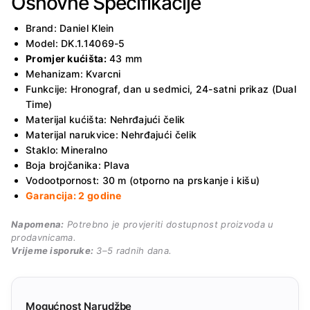
Osnovne Specifikacije
Brand: Daniel Klein
Model: DK.1.14069-5
Promjer kućišta:
43 mm
Mehanizam: Kvarcni
Funkcije: Hronograf, dan u sedmici, 24-satni prikaz (Dual
Time)
Materijal kućišta: Nehrđajući čelik
Materijal narukvice: Nehrđajući čelik
Staklo: Mineralno
Boja brojčanika: Plava
Vodootpornost: 30 m (otporno na prskanje i kišu)
Garancija: 2 godine
Napomena:
Potrebno je provjeriti dostupnost proizvoda u
prodavnicama.
Vrijeme isporuke:
3–5 radnih dana.
Mogućnost Narudžbe