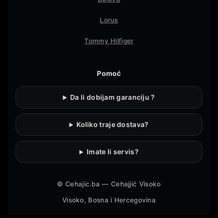
Lorus
Tommy Hilfiger
Pomoć
Da li dobijam garanciju ?
Koliko traje dostava?
Imate li servis?
©
Cehajic.ba — Cehajjić Visoko
Visoko, Bosna i Hercegovina