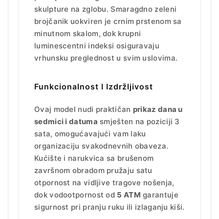
skulpture na zglobu. Smaragdno zeleni
brojčanik uokviren je crnim prstenom sa
minutnom skalom, dok krupni
luminescentni indeksi osiguravaju
vrhunsku preglednost u svim uslovima.
Funkcionalnost I Izdržljivost
Ovaj model nudi praktičan
prikaz dana u
sedmici i datuma
smješten na poziciji 3
sata, omogućavajući vam laku
organizaciju svakodnevnih obaveza.
Kućište i narukvica sa brušenom
završnom obradom pružaju satu
otpornost na vidljive tragove nošenja,
dok vodootpornost od
5 ATM
garantuje
sigurnost pri pranju ruku ili izlaganju kiši.