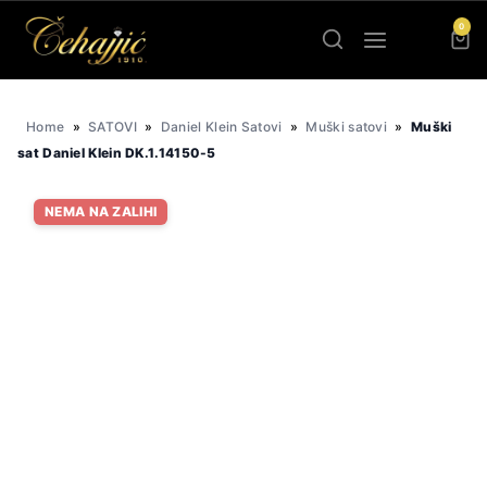
Skip
0
to
content
Home
»
SATOVI
»
Daniel Klein Satovi
»
Muški satovi
»
Muški
sat Daniel Klein DK.1.14150-5
NEMA NA ZALIHI