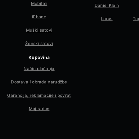
Mobiteli
Daniel Klein
iPhone
Lorus
To
Muški satovi
Ženski satovi
Kupovina
Način plaćanja
Dostava i obrada narudžbe
Garancija, reklamacije i povrat
Moj račun