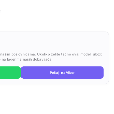
3
 našim poslovnicama. Ukoliko želite tačno ovaj model, uložit
 na lagerima naših dobavljača.
Pošalji na Viber