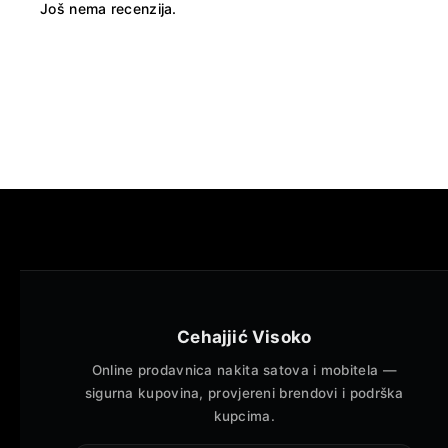
Još nema recenzija.
Cehajjić Visoko
Online prodavnica nakita satova i mobitela —
sigurna kupovina, provjereni brendovi i podrška
kupcima.