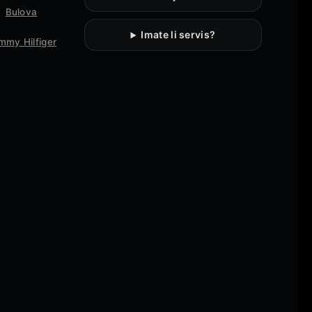
Bulova
Imate li servis?
mmy Hilfiger