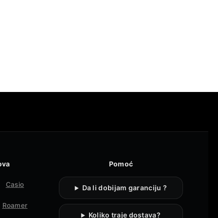
ova
Pomoć
Casio
Da li dobijam garanciju ?
Roamer
Koliko traje dostava?