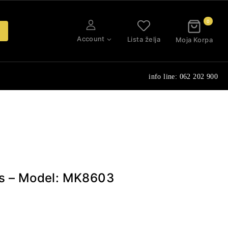
0
Account
Lista želja
Moja Korpa
info line: 062 202 900
rs – Model: MK8603