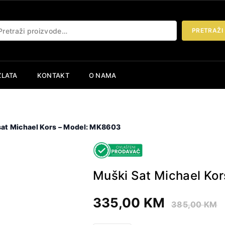
etraži:
PRETRAŽI
ZLATA
KONTAKT
O NAMA
sat Michael Kors – Model: MK8603
Muški Sat Michael Ko
335,00
KM
385,00
KM