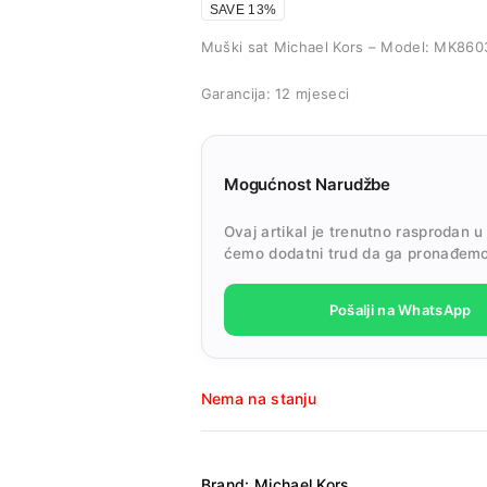
SAVE 13%
Muški sat Michael Kors – Model: MK860
Garancija: 12 mjeseci
Mogućnost Narudžbe
Ovaj artikal je trenutno rasprodan u
ćemo dodatni trud da ga pronađemo
Pošalji na WhatsApp
Nema na stanju
Brand:
Michael Kors