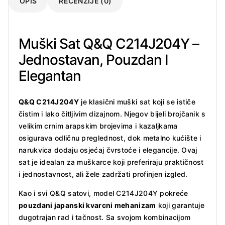
OPIS
RECENZIJE (0)
Muški Sat Q&Q C214J204Y –
Jednostavan, Pouzdan I
Elegantan
Q&Q C214J204Y
je klasični muški sat koji se ističe
čistim i lako čitljivim dizajnom. Njegov bijeli brojčanik s
velikim crnim arapskim brojevima i kazaljkama
osigurava odličnu preglednost, dok metalno kućište i
narukvica dodaju osjećaj čvrstoće i elegancije. Ovaj
sat je idealan za muškarce koji preferiraju praktičnost
i jednostavnost, ali žele zadržati profinjen izgled.
Kao i svi Q&Q satovi, model C214J204Y pokreće
pouzdani japanski kvarcni mehanizam
koji garantuje
dugotrajan rad i tačnost. Sa svojom kombinacijom