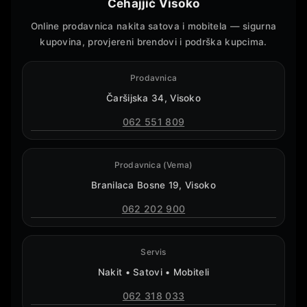
Cehajjić Visoko
Online prodavnica nakita satova i mobitela — sigurna
kupovina, provjereni brendovi i podrška kupcima.
Prodavnica
Čaršijska 34, Visoko
062 551 809
Prodavnica (Vema)
Branilaca Bosne 19, Visoko
062 202 900
Servis
Nakit • Satovi • Mobiteli
062 318 033