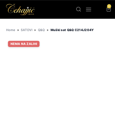
Skip
0
to
content
Home
»
SATOVI
»
Q&Q
»
Muški sat Q&Q C214J204Y
NEMA NA ZALIHI