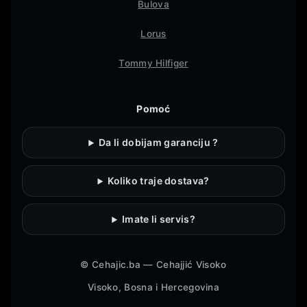
Bulova
Lorus
Tommy Hilfiger
Pomoć
Da li dobijam garanciju ?
Koliko traje dostava?
Imate li servis?
©
Cehajic.ba — Cehajjić Visoko
Visoko, Bosna i Hercegovina