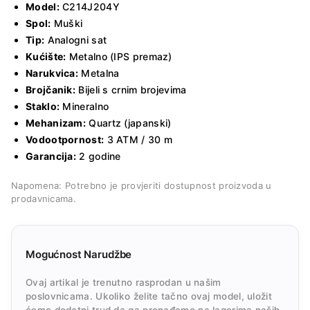
Model:
C214J204Y
Spol:
Muški
Tip:
Analogni sat
Kućište:
Metalno (IPS premaz)
Narukvica:
Metalna
Brojčanik:
Bijeli s crnim brojevima
Staklo:
Mineralno
Mehanizam:
Quartz (japanski)
Vodootpornost:
3 ATM / 30 m
Garancija:
2 godine
Napomena: Potrebno je provjeriti dostupnost proizvoda u
prodavnicama.
Mogućnost Narudžbe
Ovaj artikal je trenutno rasprodan u našim
poslovnicama. Ukoliko želite tačno ovaj model, uložit
ćemo dodatni trud da ga pronađemo na lagerima naših