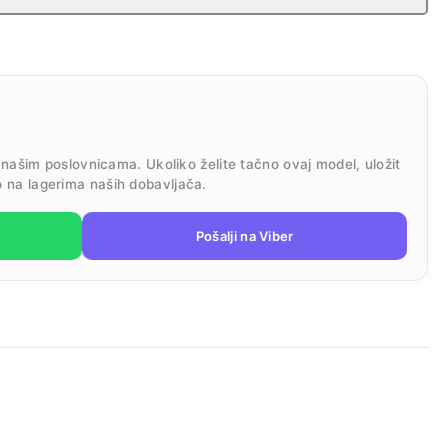
 našim poslovnicama. Ukoliko želite tačno ovaj model, uložit
 na lagerima naših dobavljača.
Pošalji na Viber