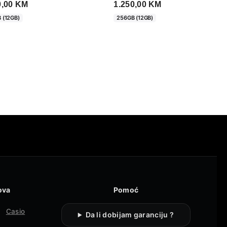
0,00
KM
1.250,00
KM
 (12GB)
256GB (12GB)
ova
Pomoć
Casio
Da li dobijam garanciju ?