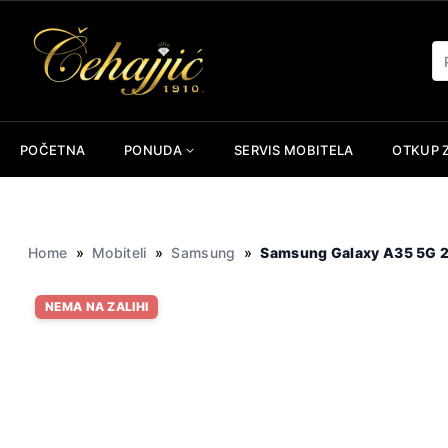
Skip
to
Pr
content
POČETNA
PONUDA
SERVIS MOBITELA
OTKUP 
Home
»
Mobiteli
»
Samsung
»
Samsung Galaxy A35 5G 
NEMA NA ZALIHI