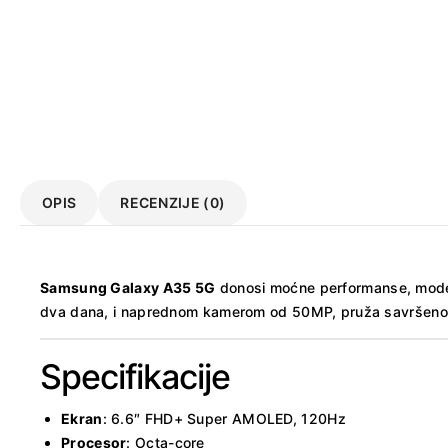
OPIS
RECENZIJE (0)
Samsung Galaxy A35 5G
donosi moćne performanse, moder
dva dana, i naprednom kamerom od 50MP, pruža savršeno is
Specifikacije
Ekran
: 6.6″ FHD+ Super AMOLED, 120Hz
Procesor
: Octa-core