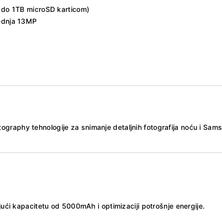
 do 1TB microSD karticom)
rednja 13MP
graphy tehnologije za snimanje detaljnih fotografija noću i Sams
jući kapacitetu od 5000mAh i optimizaciji potrošnje energije.