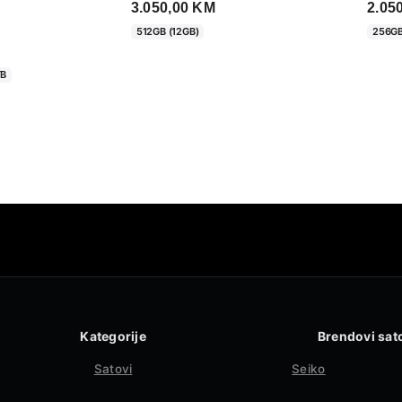
3.050,00
KM
2.05
ce
512GB (12GB)
256GB
nge:
850,00 KM
TB
rough
050,00 KM
Kategorije
Brendovi sat
Satovi
Seiko