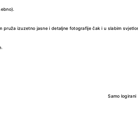
sebno).
ruža izuzetno jasne i detaljne fotografije čak i u slabim svjetlo
e.
Samo logirani 