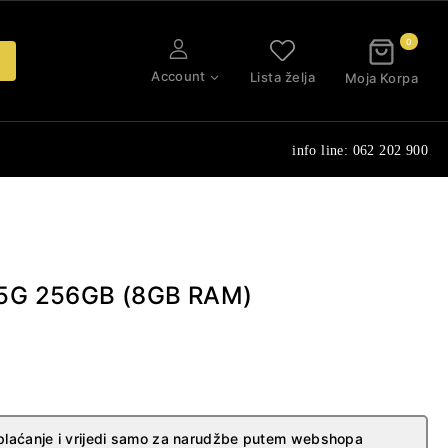
0
Account
Lista želja
Moja Korpa
info line: 062 202 900
 5G 256GB (8GB RAM)
laćanje i vrijedi samo za narudžbe putem webshopa