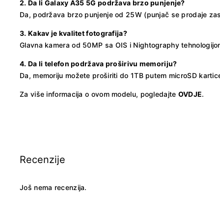
2. Da li Galaxy A35 5G podržava brzo punjenje?
Da, podržava brzo punjenje od 25W (punjač se prodaje za
3. Kakav je kvalitet fotografija?
Glavna kamera od 50MP sa OIS i Nightography tehnologijom p
4. Da li telefon podržava proširivu memoriju?
Da, memoriju možete proširiti do 1TB putem microSD kartic
Za više informacija o ovom modelu, pogledajte
OVDJE
.
Recenzije
Još nema recenzija.