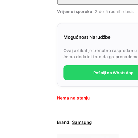
Vrijeme isporuke:
2 do 5 radnih dana.
Mogućnost Narudžbe
Ovaj artikal je trenutno rasprodan u
ćemo dodatni trud da ga pronađemo
Pošalji na WhatsApp
Nema na stanju
Brand:
Samsung