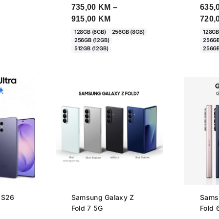
735,00
KM
–
635,
e
Price
915,00
KM
720,
e:
range:
128GB (8GB)
256GB (8GB)
128GB
256GB (12GB)
256GB
00 KM
735,00 KM
512GB (12GB)
256GB
ugh
through
00 KM
915,00 KM
 S26
Samsung Galaxy Z
Sams
Fold 7 5G
Fold 