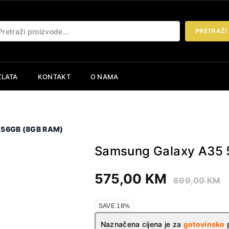
etraži:
PRETRAŽI
ZLATA
KONTAKT
O NAMA
256GB (8GB RAM)
Samsung Galaxy A35
575,00
KM
699,00
KM
SAVE 18%
Naznačena cijena je za
gotovinsko
p