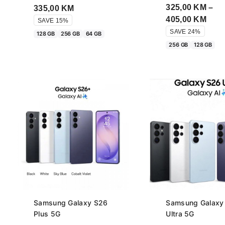
325,00
KM
–
Price
335,00
KM
Pric
405,00
KM
range:
SAVE 15%
rang
225,00 KM
SAVE 24%
128 GB
256 GB
64 GB
325,
through
256 GB
128 GB
thro
335,00 KM
405,
Samsung Galaxy S26
Samsung Galaxy
Plus 5G
Ultra 5G