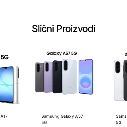
Slični Proizvodi
 A17
Samsung Galaxy A57
Sams
5G
5G