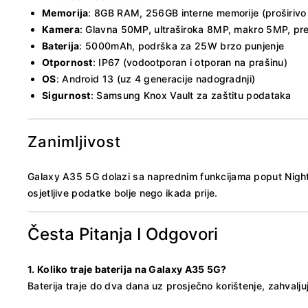
Memorija
: 8GB RAM, 256GB interne memorije (proširivo
Kamera
: Glavna 50MP, ultraširoka 8MP, makro 5MP, p
Baterija
: 5000mAh, podrška za 25W brzo punjenje
Otpornost
:
IP67 (vodootporan i otporan na prašinu)
OS
: Android 13 (uz 4 generacije nadogradnji)
Sigurnost
: Samsung Knox Vault za zaštitu podataka
Zanimljivost
Galaxy A35 5G dolazi sa naprednim funkcijama poput Nighto
osjetljive podatke bolje nego ikada prije.
Česta Pitanja I Odgovori
1. Koliko traje baterija na Galaxy A35 5G?
Baterija traje do dva dana uz prosječno korištenje, zahvalju