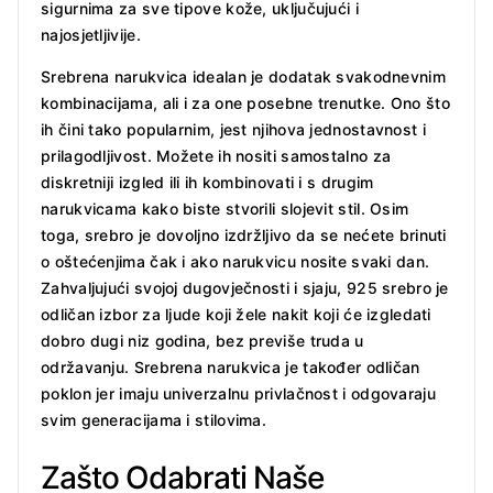
sigurnima za sve tipove kože, uključujući i
najosjetljivije.
Srebrena narukvica idealan je dodatak svakodnevnim
kombinacijama, ali i za one posebne trenutke. Ono što
ih čini tako popularnim, jest njihova jednostavnost i
prilagodljivost. Možete ih nositi samostalno za
diskretniji izgled ili ih kombinovati i s drugim
narukvicama kako biste stvorili slojevit stil. Osim
toga, srebro je dovoljno izdržljivo da se nećete brinuti
o oštećenjima čak i ako narukvicu nosite svaki dan.
Zahvaljujući svojoj dugovječnosti i sjaju, 925 srebro je
odličan izbor za ljude koji žele nakit koji će izgledati
dobro dugi niz godina, bez previše truda u
održavanju. Srebrena narukvica je također odličan
poklon jer imaju univerzalnu privlačnost i odgovaraju
svim generacijama i stilovima.
Zašto Odabrati Naše