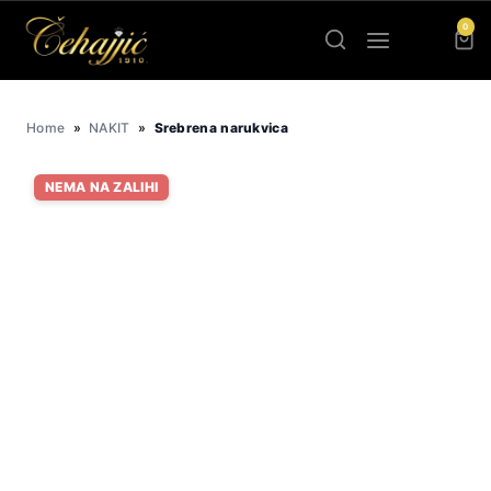
Skip
0
to
content
Home
»
NAKIT
»
Srebrena narukvica
NEMA NA ZALIHI