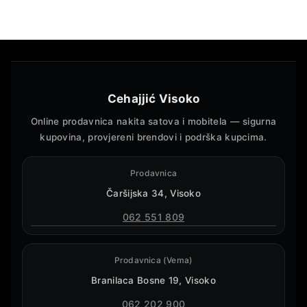
Cehajjić Visoko
Online prodavnica nakita satova i mobitela — sigurna
kupovina, provjereni brendovi i podrška kupcima.
Prodavnica
Čaršijska 34, Visoko
062 551 809
Prodavnica (Vema)
Branilaca Bosne 19, Visoko
062 202 900