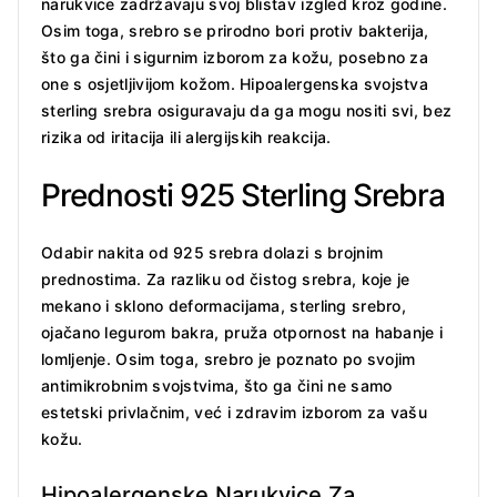
narukvice zadržavaju svoj blistav izgled kroz godine.
Osim toga, srebro se prirodno bori protiv bakterija,
što ga čini i sigurnim izborom za kožu, posebno za
one s osjetljivijom kožom. Hipoalergenska svojstva
sterling srebra osiguravaju da ga mogu nositi svi, bez
rizika od iritacija ili alergijskih reakcija.
Prednosti 925 Sterling Srebra
Odabir nakita od 925 srebra dolazi s brojnim
prednostima. Za razliku od čistog srebra, koje je
mekano i sklono deformacijama, sterling srebro,
ojačano legurom bakra, pruža otpornost na habanje i
lomljenje. Osim toga, srebro je poznato po svojim
antimikrobnim svojstvima, što ga čini ne samo
estetski privlačnim, već i zdravim izborom za vašu
kožu.
Hipoalergenske Narukvice Za