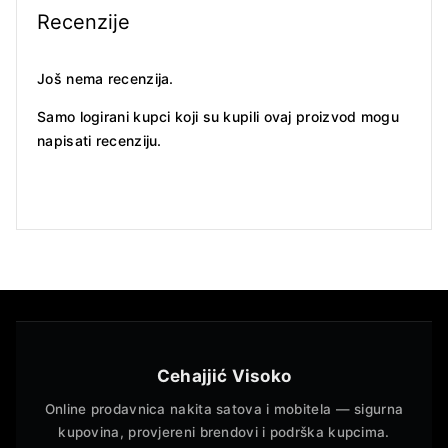
Recenzije
Još nema recenzija.
Samo logirani kupci koji su kupili ovaj proizvod mogu
napisati recenziju.
Cehajjić Visoko
Online prodavnica nakita satova i mobitela — sigurna
kupovina, provjereni brendovi i podrška kupcima.