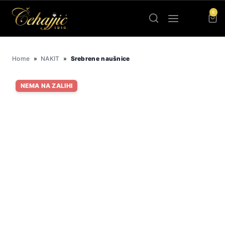
Skip
0
to
content
Home
»
NAKIT
»
Srebrene naušnice
NEMA NA ZALIHI