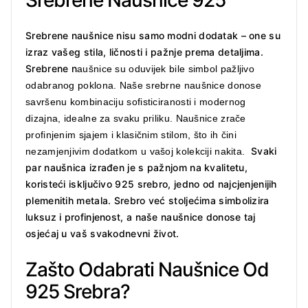
Srebrene Naušnice 925
Srebrene naušnice nisu samo modni dodatak – one su
izraz vašeg stila, ličnosti i pažnje prema detaljima.
Srebrene n
aušnice su oduvijek bile simbol pažljivo
odabranog poklona. Naše srebrne naušnice donose
savršenu kombinaciju sofisticiranosti i modernog
dizajna, idealne za svaku priliku. Naušnice zrače
profinjenim sjajem i klasičnim stilom, što ih čini
Svaki
nezamjenjivim dodatkom u vašoj kolekciji nakita.
par naušnica izrađen je s pažnjom na kvalitetu,
koristeći isključivo 925 srebro, jedno od najcjenjenijih
plemenitih metala. Srebro već stoljećima simbolizira
luksuz i profinjenost, a naše naušnice donose taj
osjećaj u vaš svakodnevni život.
Zašto Odabrati Naušnice Od
925 Srebra?