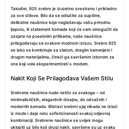
Također, 925 srebro je izuzetno svestrano i prikladno
za sve stilove. Bilo da se odlučite za suptilne,
delikatne naušnice koje naglašavaju vašu prirodnu
ljepotu, ili statement komade koji će vam omogućiti da
zasjate na posebnim prilikama, naše naušnice
prilagođavaju se svakom modnom izrazu. Srebro 925
se lako se kombinuje sa zlatom, dragim kamenjem i
drugim materijalima, čineći ga savršenim izborom za
one koji vole eksperimentirati s modom.
Nakit Koji Se Prilagođava Vašem Stilu
Srebrene naušnice nude nešto za svakoga – od
minimalističkih, elegantnih dizajna, do odvažnih i
modernih komada. Blistavi srebrni sjaj nikada ne izlazi
iz mode i daje notu sofisticiranosti svakoj odjevnoj
kombinaciji. Srebrene naušnice se uvijek mogu
uklopiti uz bilo koji drugi nakit, savršene su uz svaku