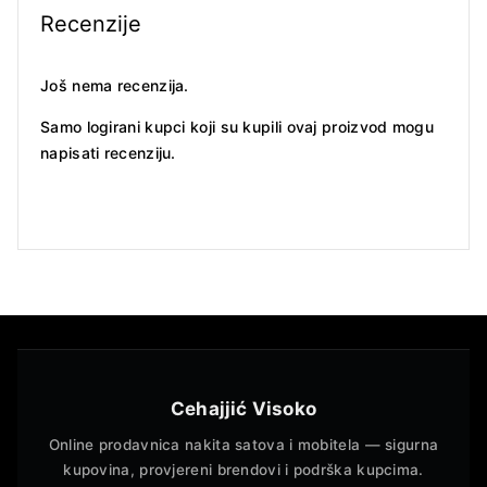
Recenzije
Još nema recenzija.
Samo logirani kupci koji su kupili ovaj proizvod mogu
napisati recenziju.
Cehajjić Visoko
Online prodavnica nakita satova i mobitela — sigurna
kupovina, provjereni brendovi i podrška kupcima.