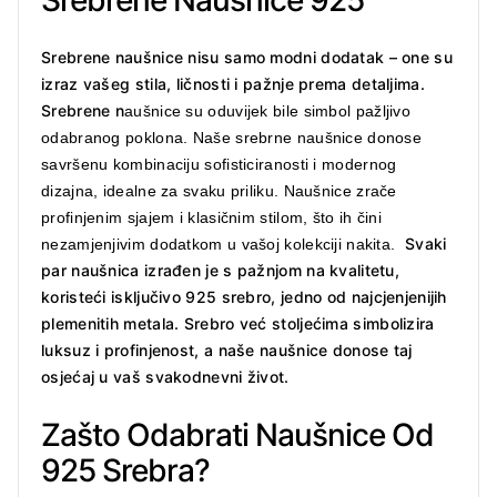
Srebrene Naušnice 925
Srebrene naušnice nisu samo modni dodatak – one su
izraz vašeg stila, ličnosti i pažnje prema detaljima.
Srebrene n
aušnice su oduvijek bile simbol pažljivo
odabranog poklona. Naše srebrne naušnice donose
savršenu kombinaciju sofisticiranosti i modernog
dizajna, idealne za svaku priliku. Naušnice zrače
profinjenim sjajem i klasičnim stilom, što ih čini
Svaki
nezamjenjivim dodatkom u vašoj kolekciji nakita.
par naušnica izrađen je s pažnjom na kvalitetu,
koristeći isključivo 925 srebro, jedno od najcjenjenijih
plemenitih metala. Srebro već stoljećima simbolizira
luksuz i profinjenost, a naše naušnice donose taj
osjećaj u vaš svakodnevni život.
Zašto Odabrati Naušnice Od
925 Srebra?