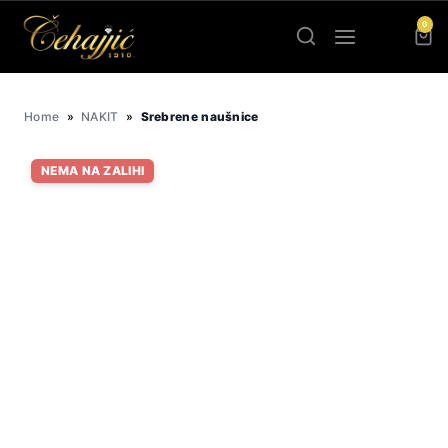
Skip
0
to
content
Home
»
NAKIT
»
Srebrene naušnice
NEMA NA ZALIHI