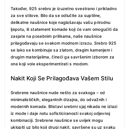
Također, 925 srebro je izuzetno svestrano i prikladno
za sve stilove. Bilo da se odlučite za suptilne,
delikatne naušnice koje naglašavaju vašu prirodnu
ljepotu, ili statement komade koji će vam omogućiti da
zasjate na posebnim prilikama, naše naušnice
prilagođavaju se svakom modnom izrazu. Srebro 925
se lako se kombinuje sa zlatom, dragim kamenjem i
drugim materijalima, čineći ga savršenim izborom za
one koji vole eksperimentirati s modom.
Nakit Koji Se Prilagođava Vašem Stilu
Srebrene naušnice nude nešto za svakoga – od
minimalističkih, elegantnih dizajna, do odvažnih i
modernih komada. Blistavi srebrni sjaj nikada ne izlazi
iz mode i daje notu sofisticiranosti svakoj odjevnoj
kombinaciji. Srebrene naušnice se uvijek mogu
uklopiti uz bilo koji drugi nakit, savršene su uz svaku