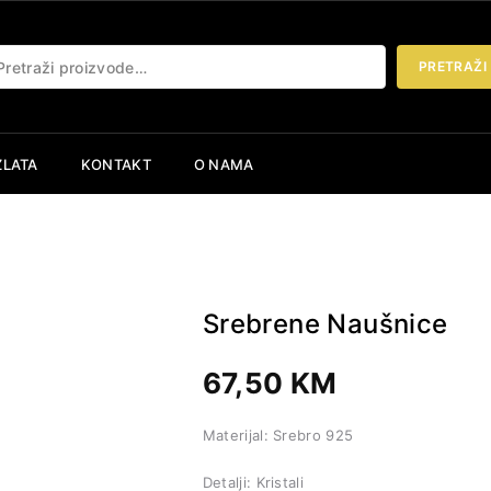
etraži:
PRETRAŽI
ZLATA
KONTAKT
O NAMA
Srebrene Naušnice
67,50
KM
Materijal: Srebro 925
Detalji: Kristali