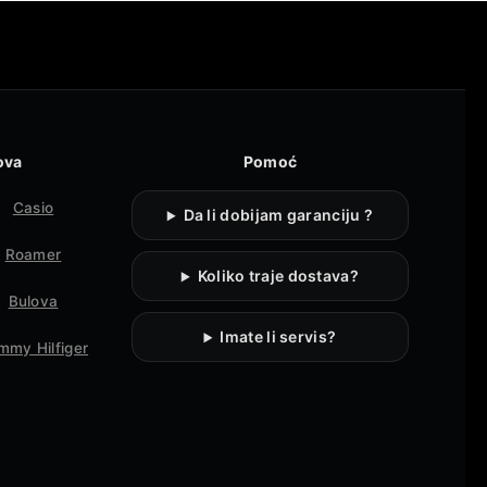
ova
Pomoć
Casio
Da li dobijam garanciju ?
Roamer
Koliko traje dostava?
Bulova
Imate li servis?
mmy Hilfiger