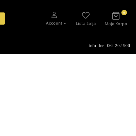
0
Account
Lista želja
Moja Korpa
info line: 062 202 900