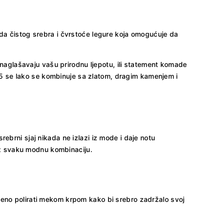
eda čistog srebra i čvrstoće legure koja omogućuje da
e naglašavaju vašu prirodnu ljepotu, ili statement komade
5 se lako se kombinuje sa zlatom, dragim kamenjem i
ebrni sjaj nikada ne izlazi iz mode i daje notu
 uz svaku modnu kombinaciju.
meno polirati mekom krpom kako bi srebro zadržalo svoj