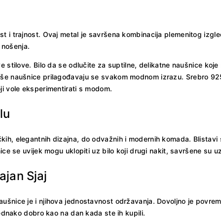
t i trajnost. Ovaj metal je savršena kombinacija plemenitog izgl
 nošenja.
e stilove. Bilo da se odlučite za suptilne, delikatne naušnice koj
naše naušnice prilagođavaju se svakom modnom izrazu. Srebro 92
ji vole eksperimentirati s modom.
lu
h, elegantnih dizajna, do odvažnih i modernih komada. Blistavi sr
nice se uvijek mogu uklopiti uz bilo koji drugi nakit, savršene su
jan Sjaj
aušnice je i njihova jednostavnost održavanja. Dovoljno je povre
jednako dobro kao na dan kada ste ih kupili.