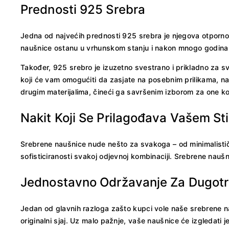
Prednosti 925 Srebra
Jedna od najvećih prednosti 925 srebra je njegova otpornos
naušnice ostanu u vrhunskom stanju i nakon mnogo godina
Također, 925 srebro je izuzetno svestrano i prikladno za sv
koji će vam omogućiti da zasjate na posebnim prilikama, 
drugim materijalima, čineći ga savršenim izborom za one ko
Nakit Koji Se Prilagođava Vašem Sti
Srebrene naušnice nude nešto za svakoga – od minimalistički
sofisticiranosti svakoj odjevnoj kombinaciji. Srebrene nauš
Jednostavno Održavanje Za Dugotra
Jedan od glavnih razloga zašto kupci vole naše srebrene n
originalni sjaj. Uz malo pažnje, vaše naušnice će izgledati 