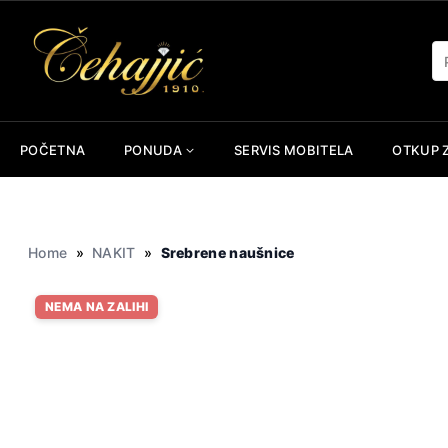
Skip
to
Pr
content
POČETNA
PONUDA
SERVIS MOBITELA
OTKUP 
Home
»
NAKIT
»
Srebrene naušnice
NEMA NA ZALIHI