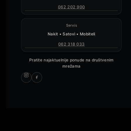
062 202 900
Servis
Nakit • Satovi • Mobiteli
062 318 033
Pratite najaktuelnije ponude na društvenim
mrežama