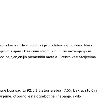
su oduvijek bile simbol pažljivo odabranog poklona. Naše
enim sjajem i klasičnim stilom, što ih čini nezamjenjivim
od najcjenjenijih plemenitih metala. Srebro već stoljećima
gure koja sadrži 92,5% čistog srebra i 7,5% bakra, što čini
ijeme, otporno je na ogrebotine i habanje, i vrlo