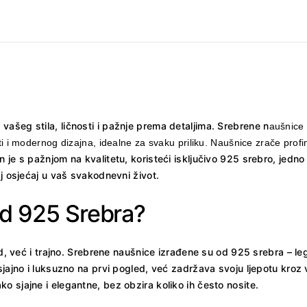
ašeg stila, ličnosti i pažnje prema detaljima. Srebrene n
aušnice 
i modernog dizajna, idealne za svaku priliku. Naušnice zrače profinj
 je s pažnjom na kvalitetu, koristeći isključivo 925 srebro, jedno 
aj osjećaj u vaš svakodnevni život.
Od 925 Srebra?
ed, već i trajno. Srebrene naušnice izrađene su od 925 srebra – le
jajno i luksuzno na prvi pogled, već zadržava svoju ljepotu kroz vr
 sjajne i elegantne, bez obzira koliko ih često nosite.