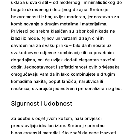
uklapa u svaki stil – od modernog i minimalističkog do
bogato ukrašenog i detaljnog dizajna. Srebro je
bezvremenski izbor, uvijek moderan, jednostavan za
kombinovanje s drugim metalima i materijalima.
Privjesci od srebra klasičan su izbor koji nikada ne
izlazi iz mode. Njihov univerzalni dizajn čini ih
savršenima za svaku priliku – bilo da ih nosite uz
svakodnevne odjevne kombinacije ili na posebnim
događajima, oni će uvijek dodati elegantan završni
dodir. Jednostavnost i sofisticiranost ovih privjesaka
omogućavaju vam da ih lako kombinujete s drugim
komadima nakita, poput lančića, narukvica ili
naušnica, stvarajući jedinstven i personaliziran izgled.
Sigurnost I Udobnost
Za osobe s osjetljivom kožom, naši privjesci
predstavljaju idealan izbor. Srebro je prirodno
hipoalergenski materijal, što znači da neće izazvati