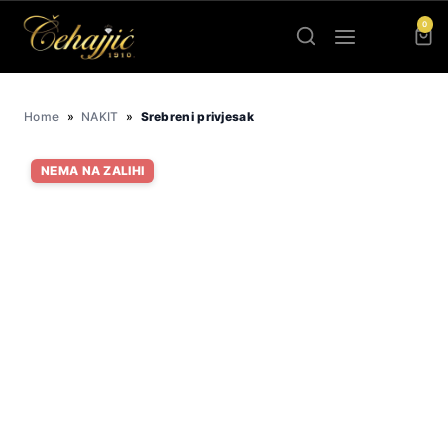
Skip
0
to
content
Home
»
NAKIT
»
Srebreni privjesak
NEMA NA ZALIHI