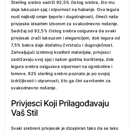
Sterling srebro sadrži 92,5% čistog srebra, što mu
daje luksuzan sjaj i otpornost na habanje. Ova legura
nudi najbolji omjer ljepote i dugotrajnosti, čineći naše
privjeske idealnim izborom za svakodnevno nošenje.
Sadržaj od 92,5% čistog srebra osigurava da svaki
privjesak zrači luksuzom i elegancijom, dok legura od
7,5% bakra daje dodatnu čvrstoću i dugovječnost.
Zahvaljujući iznimnoj kvaliteti materijala, privjesci
zadržavaju svoj sjaj i nakon godina korištenja, dok
legura srebra osigurava otpornost na ogrebotine i
lomove. 925 sterling srebro poznato je po svojoj
izdržljivosti i otpornosti, što ga čini savršenim za
svakodnevno nošenje.
Privjesci Koji Prilagođavaju
Vaš Stil
Svaki srebreni privjesak je dizajniran tako da se lako