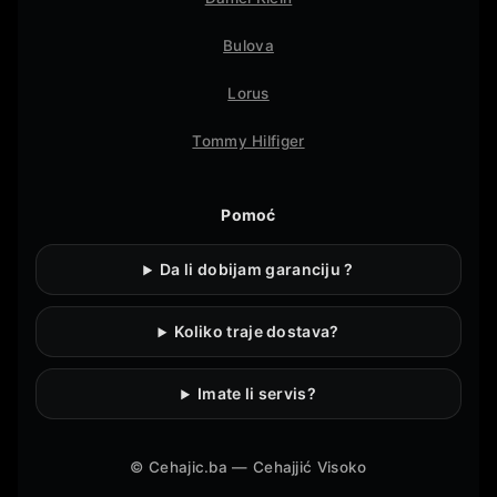
Bulova
Lorus
Tommy Hilfiger
Pomoć
Da li dobijam garanciju ?
Koliko traje dostava?
Imate li servis?
©
Cehajic.ba — Cehajjić Visoko