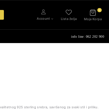
0
Account
Lista želja
Moja Korpa
info line: 062 202 900
alitetnog 925 sterling srebra, savršenog za svaki stil i priliku.