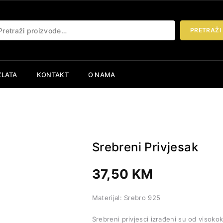
etraži:
PRETRAŽI
ZLATA
KONTAKT
O NAMA
Srebreni Privjesak
37,50
KM
Materijal: Srebro 925
Srebreni privjesci izrađeni su od visokokv