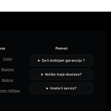
ova
Pomoć
Casio
Da li dobijam garanciju ?
Roamer
Koliko traje dostava?
Bulova
Imate li servis?
mmy Hilfiger