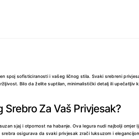
n spoj sofisticiranosti i vašeg ličnog stila. Svaki srebreni privje
žljivost. Bilo da želite suptilan, minimalistički detalj ili upečatljiv
g Srebro Za Vaš Privjesak?
uzan sjaj i otpornost na habanje. Ova legura nudi najbolji omjer lj
rebra osigurava da svaki privjesak zrači luksuzom i elegancijom