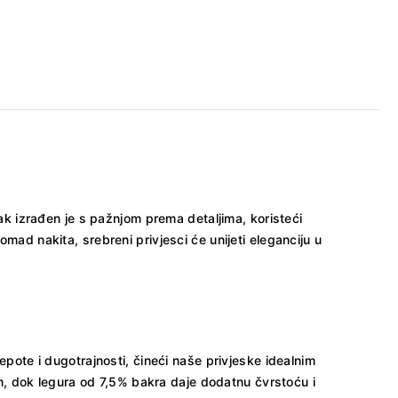
sak izrađen je s pažnjom prema detaljima, koristeći
 komad nakita, srebreni privjesci će unijeti eleganciju u
epote i dugotrajnosti, čineći naše privjeske idealnim
, dok legura od 7,5% bakra daje dodatnu čvrstoću i