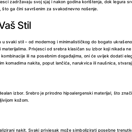
ivjesci zadržavaju svoj sjaj i nakon godina korištenja, dok legura
sti, što ga čini savršenim za svakodnevno nošenje.
Vaš Stil
pa u svaki stil – od modernog i minimalističkog do bogato ukrašeno
erijalima. Privjesci od srebra klasičan su izbor koji nikada ne i
 kombinacije ili na posebnim događajima, oni će uvijek dodati eleg
komadima nakita, poput lančića, narukvica ili naušnica, stvarajuć
alan izbor. Srebro je prirodno hipoalergenski materijal, što znači da 
ljivijom kožom.
lizirani nakit. Svaki privjesak može simbolizirati posebne trenutke,