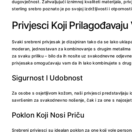
dugovječnost. Zahvaljujući iznimnoj kvaliteti materijala, pr
sterling srebro poznato je po svojoj izdržljivosti i otporno
Privjesci Koji Prilagođavaju 
Svaki srebreni privjesak je dizajniran tako da se lako ukla
moderan, jednostavan za kombinovanje s drugim metalima i mat
za svaku priliku – bilo da ih nosite uz svakodnevne odjevne
privjesaka omogućavaju vam da ih lako kombinujete s drugim 
Sigurnost I Udobnost
Za osobe s osjetljivom kožom, naši privjesci predstavljaju ide
savršenim za svakodnevno nošenje, čak i za one s najosjet
Poklon Koji Nosi Priču
Srebreni privjesci su idealan poklon za one koji vole persona