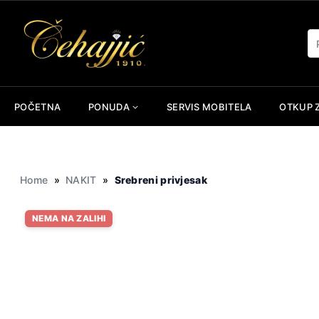
Skip
to
Pr
content
POČETNA
PONUDA
SERVIS MOBITELA
OTKUP 
Home
»
NAKIT
»
Srebreni privjesak
NEMA NA ZALIHI