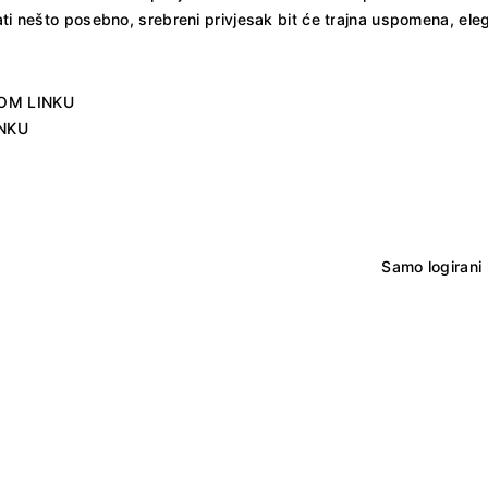
ati nešto posebno, srebreni privjesak bit će trajna uspomena, eleg
OM LINKU
NKU
Samo logirani 