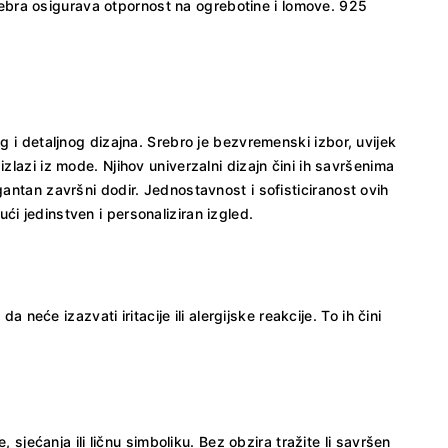
 srebra osigurava otpornost na ogrebotine i lomove. 925
g i detaljnog dizajna. Srebro je bezvremenski izbor, uvijek
zlazi iz mode. Njihov univerzalni dizajn čini ih savršenima
antan završni dodir. Jednostavnost i sofisticiranost ovih
i jedinstven i personaliziran izgled.
neće izazvati iritacije ili alergijske reakcije. To ih čini
 sjećanja ili ličnu simboliku. Bez obzira tražite li savršen