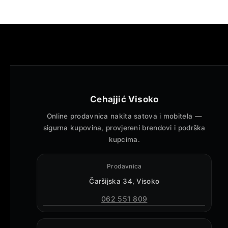
Cehajjić Visoko
Online prodavnica nakita satova i mobitela —
sigurna kupovina, provjereni brendovi i podrška
kupcima.
Prodavnica
Čaršijska 34, Visoko
062 551 809