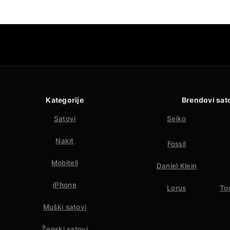
Kategorije
Brendovi sat
Satovi
Seiko
Nakit
Fossil
Mobiteli
Daniel Klein
iPhone
Lorus
To
Muški satovi
Ženski satovi