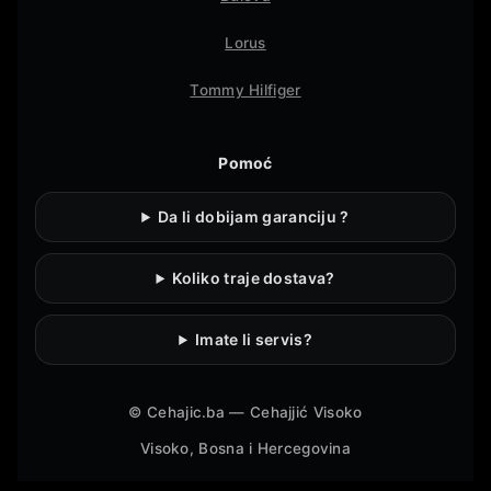
Lorus
Tommy Hilfiger
Pomoć
Da li dobijam garanciju ?
Koliko traje dostava?
Imate li servis?
©
Cehajic.ba — Cehajjić Visoko
Visoko, Bosna i Hercegovina