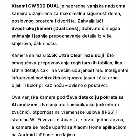
Xiaomi CW500 DUAL
je napredna vanjska nadzorna
kamera dizajnirana za maksimalnu sigurnost doma,
poslovnog prostora i dvorišta. Zahvaljujući
dvostrukoj kameri (Dual Lens)
, dobivate širi ugao
snimanja i jasnije prepoznavanje detalja iz više
smjerova, čak i noću.
Kamera snima u
2.5K Ultra Clear rezoluciji
, što
omogućava prepoznavanje registarskih tablica, lica i
sitnih detalja čak i na većim udaljenostima. Inteligentni
infracrveni noćni režim osigurava jasan i čist crno-
bijeli ili kolor prikaz noću – ovisno o postavci.
Ova vanjska kamera podržava
detekciju pokreta sa
AI analizom
, dvosmjernu komunikaciju (mikrofon +
zvučnik), otpornost na vremenske uslove (IP66) i
stabilnu Wi-Fi vezu. Instalacija je brza i jednostavna,
a kamera se može upariti sa Xiaomi Home aplikacijom
na Android i iPhone uređajima.