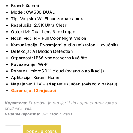
Brand: Xiaomi
Model: CW500 DUAL
Tip: Vanjska Wi-Fi nadzorna kamera
Rezolucija: 2.5K Ultra Clear
Objektivi: Dual Lens široki ugao
Noćni vid: IR + Full Color Night Vision
Komunikacija: Dvosmjerni audio (mikrofon + zvučnik)
Detekcija: AI Motion Detection
Otpornost: IP66 vodootporno kućište
Povezivanje: Wi-Fi
Pohrana: microSD ili cloud (ovisno o aplikaciji)
Aplikacija: Xiaomi Home
Napajanje: 12V – adapter uključen (ovisno o paketu)
Garancija: 12 mjeseci
Napomena:
Potrebno je provjeriti dostupnost proizvoda u
prodavnicama.
Vrijeme isporuke:
3–5 radnih dana.
Xiaomi
DODAJ U KORPU