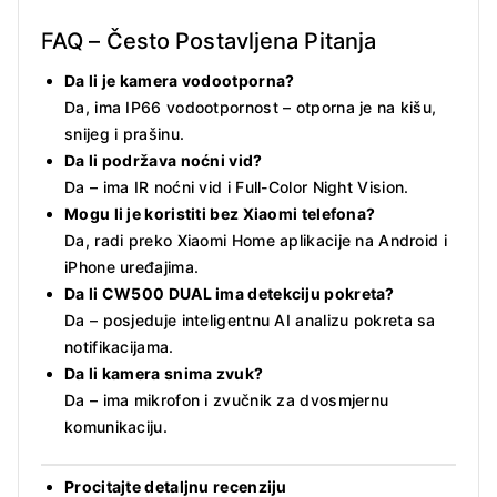
FAQ – Često Postavljena Pitanja
Da li je kamera vodootporna?
Da, ima IP66 vodootpornost – otporna je na kišu,
snijeg i prašinu.
Da li podržava noćni vid?
Da – ima IR noćni vid i Full-Color Night Vision.
Mogu li je koristiti bez Xiaomi telefona?
Da, radi preko Xiaomi Home aplikacije na Android i
iPhone uređajima.
Da li CW500 DUAL ima detekciju pokreta?
Da – posjeduje inteligentnu AI analizu pokreta sa
notifikacijama.
Da li kamera snima zvuk?
Da – ima mikrofon i zvučnik za dvosmjernu
komunikaciju.
Procitajte detaljnu recenziju