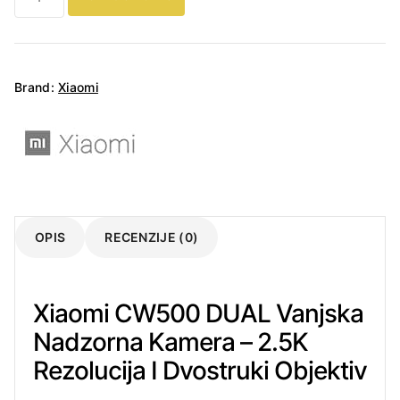
CW500
DUAL
Vanjska
Nadzorna
Brand:
Xiaomi
Kamera
2.5K
–
Dual
Lens
+
Noćni
OPIS
RECENZIJE (0)
Vid
količina
Xiaomi CW500 DUAL Vanjska
Nadzorna Kamera – 2.5K
Rezolucija I Dvostruki Objektiv