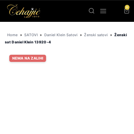
Skip
0
to
content
Home
»
SATOVI
»
Daniel Klein Satovi
»
Ženski satovi
»
Ženski
sat Daniel Klein 13920-4
NEMA NA ZALIHI