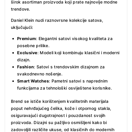
širok asortiman proizvoda koji prate najnovije modne
trendove.
Daniel Klein nudi raznovrsne kolekcije satova,
uključujući:
Premium
: Elegantni satovi visokog kvaliteta za
posebne prilike.
Exclusive
: Modeli koji kombinuju klasični i moderni
dizajn.
Fashion
: Satovi s trendovskim dizajnom za
svakodnevno nošenje.
Smart Watches
: Pametni satovi s naprednim
funkcijama za tehnološki osviještene korisnike.
Brend se ističe korištenjem kvalitetnih materijala
poput nehrđajućeg čelika, kože i otpornog stakla,
osiguravajući dugotrajnost i pouzdanost svojih
proizvoda. Dizajni su pažljivo osmišljeni kako bi
zadovoljili različite ukuse, od klasičnih do modernih