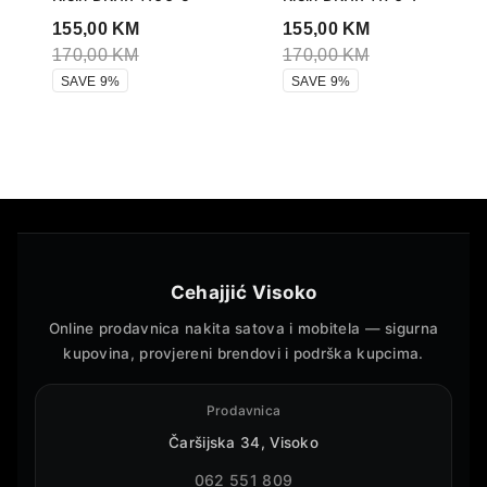
155,00
KM
155,00
KM
170,00
KM
170,00
KM
SAVE 9%
SAVE 9%
Cehajjić Visoko
Online prodavnica nakita satova i mobitela — sigurna
kupovina, provjereni brendovi i podrška kupcima.
Prodavnica
Čaršijska 34, Visoko
062 551 809