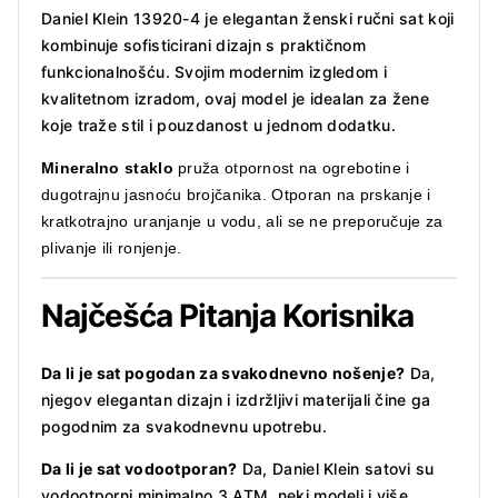
Daniel Klein 13920-4 je elegantan ženski ručni sat koji
kombinuje sofisticirani dizajn s praktičnom
funkcionalnošću.
Svojim modernim izgledom i
kvalitetnom izradom, ovaj model je idealan za žene
koje traže stil i pouzdanost u jednom dodatku.
Mineralno staklo
p
ruža otpornost na ogrebotine i
dugotrajnu jasnoću brojčanika.
Otporan na prskanje i
kratkotrajno uranjanje u vodu, ali se ne preporučuje za
plivanje ili ronjenje.
Najčešća Pitanja Korisnika
Da li je sat pogodan za svakodnevno nošenje?
Da,
njegov elegantan dizajn i izdržljivi materijali čine ga
pogodnim za svakodnevnu upotrebu.
Da li je sat vodootporan?
Da, Daniel Klein satovi su
vodootporni minimalno 3 ATM, neki modeli i više.