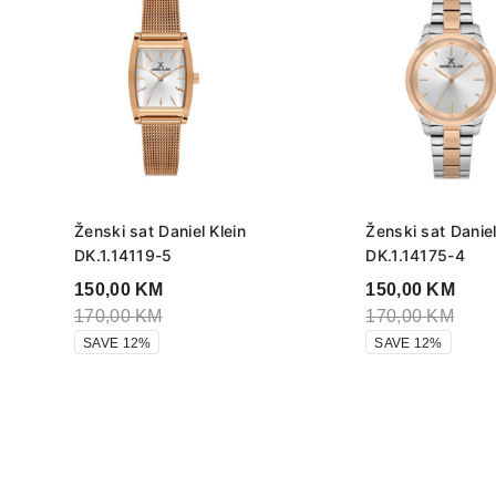
Ženski sat Daniel Klein
Ženski sat Daniel
DK.1.14119-5
DK.1.14175-4
150,00
KM
150,00
KM
170,00
KM
170,00
KM
SAVE 12%
SAVE 12%