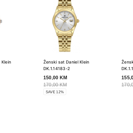
 Klein
Ženski sat Daniel Klein
Žensk
DK.1.14183-2
DK.1.
150,00
KM
155,
170,00
KM
170,
SAVE 12%