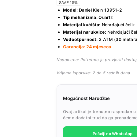
SAVE 15%
Model:
Daniel Klein 13951-2
Tip mehanizma:
Quartz
Materijal kućišta:
Nehrđajući čelik
Materijal narukvice:
Nehrđajući čel
Vodootpornost:
3 ATM (30 metara) 
Garancija: 24 mjeseca
Napomena: Potrebno je provjeriti dostu
Vrijeme isporuke: 2 do 5 radnih dana.
Mogućnost Narudžbe
Ovaj artikal je trenutno rasprodan u
ćemo dodatni trud da ga pronađemo
Pošalji na WhatsApp