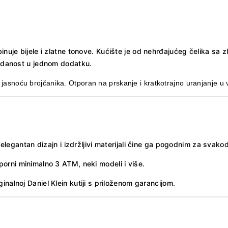
inuje bijele i zlatne tonove. Kućište je od nehrđajućeg čelika sa z
ouzdanost u jednom dodatku.
u jasnoću brojčanika.
Otporan na prskanje i kratkotrajno uranjanje u v
a
elegantan dizajn i izdržljivi materijali čine ga pogodnim za svak
porni minimalno 3 ATM, neki modeli i više.
ginalnoj Daniel Klein kutiji s priloženom garancijom.