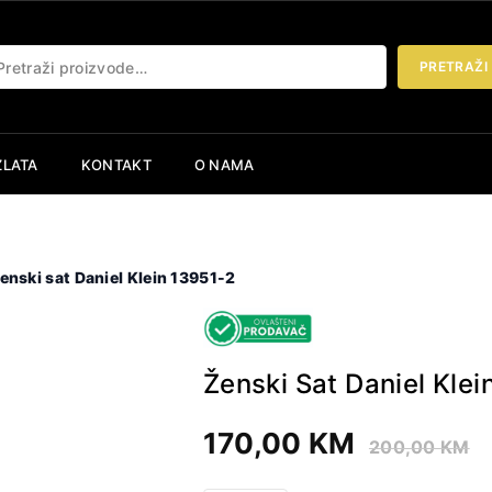
etraži:
PRETRAŽI
ZLATA
KONTAKT
O NAMA
enski sat Daniel Klein 13951-2
Ženski Sat Daniel Klei
170,00
KM
200,00
KM