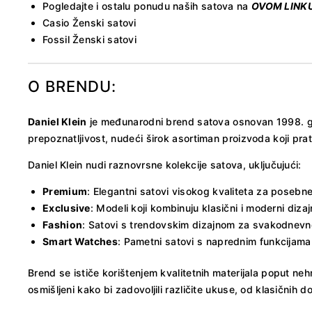
Pogledajte i ostalu ponudu naših satova na
OVOM LINK
Casio Ženski satovi
Fossil Ženski satovi
O BRENDU:
Daniel Klein
je međunarodni brend satova osnovan 1998. god
prepoznatljivost, nudeći širok asortiman proizvoda koji pra
Daniel Klein nudi raznovrsne kolekcije satova, uključujući:
Premium
: Elegantni satovi visokog kvaliteta za posebne 
Exclusive
: Modeli koji kombinuju klasični i moderni dizaj
Fashion
: Satovi s trendovskim dizajnom za svakodnevn
Smart Watches
: Pametni satovi s naprednim funkcijama 
Brend se ističe korištenjem kvalitetnih materijala poput neh
osmišljeni kako bi zadovoljili različite ukuse, od klasičnih d