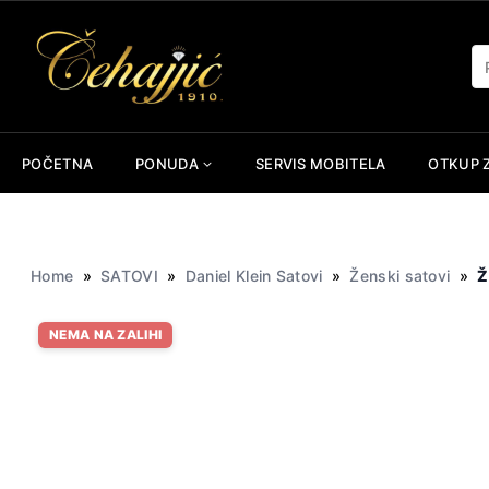
Skip
to
Pr
content
POČETNA
PONUDA
SERVIS MOBITELA
OTKUP 
Home
»
SATOVI
»
Daniel Klein Satovi
»
Ženski satovi
»
Ž
NEMA NA ZALIHI