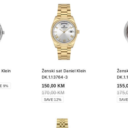
 Klein
Ženski sat Daniel Klein
Žensk
DK.1.13764-3
DK.1.
150,00
KM
155,
E 9%
170,00
KM
175,
SAVE 12%
SAVE