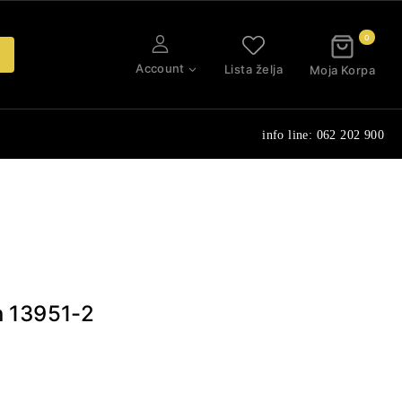
0
Account
Lista želja
Moja Korpa
info line: 062 202 900
n 13951-2