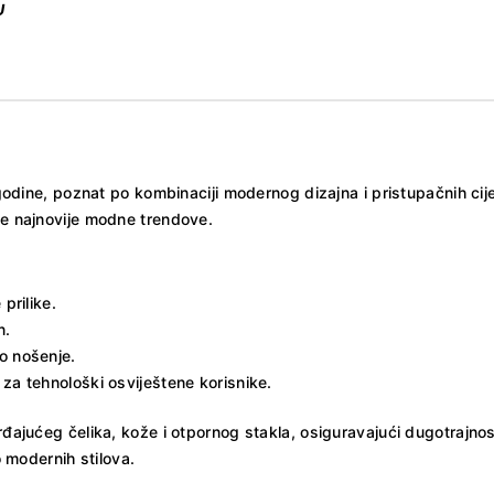
U
ine, poznat po kombinaciji modernog dizajna i pristupačnih cije
te najnovije modne trendove.
prilike.
n.
o nošenje.
za tehnološki osviještene korisnike.
rđajućeg čelika, kože i otpornog stakla, osiguravajući dugotrajnos
o modernih stilova.