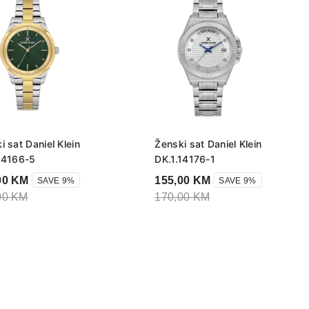
i sat Daniel Klein
Ženski sat Daniel Klein
14166-5
DK.1.14176-1
00
KM
155,00
KM
SAVE 9%
SAVE 9%
00
KM
170,00
KM