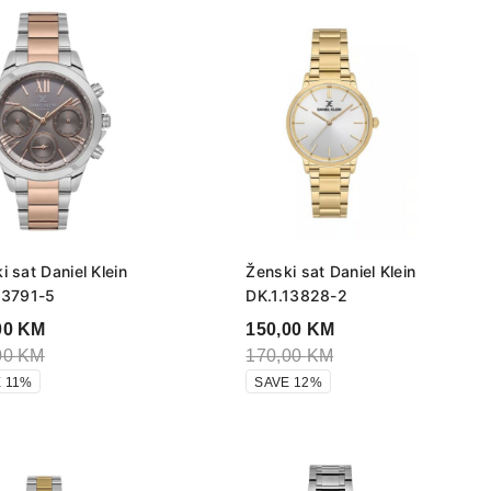
i sat Daniel Klein
Ženski sat Daniel Klein
13791-5
DK.1.13828-2
00
KM
150,00
KM
00
KM
170,00
KM
 11%
SAVE 12%