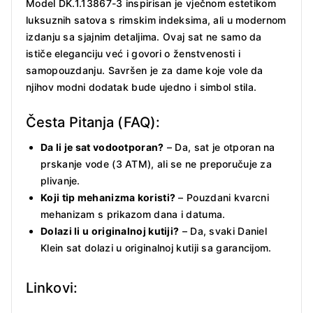
Model DK.1.13867-3 inspirisan je vječnom estetikom
luksuznih satova s rimskim indeksima, ali u modernom
izdanju sa sjajnim detaljima. Ovaj sat ne samo da
ističe eleganciju već i govori o ženstvenosti i
samopouzdanju. Savršen je za dame koje vole da
njihov modni dodatak bude ujedno i simbol stila.
Česta Pitanja (FAQ):
Da li je sat vodootporan?
– Da, sat je otporan na
prskanje vode (3 ATM), ali se ne preporučuje za
plivanje.
Koji tip mehanizma koristi?
– Pouzdani kvarcni
mehanizam s prikazom dana i datuma.
Dolazi li u originalnoj kutiji?
– Da, svaki Daniel
Klein sat dolazi u originalnoj kutiji sa garancijom.
Linkovi: