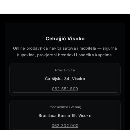
Cehajjić Visoko
Online prodavnica nakita satova i mobitela — sigurna
kupovina, provjereni brendovi i podrška kupcima.
Prodavnica
Čaršijska 34, Visoko
062 551 809
Prodavnica (Vema)
Branilaca Bosne 19, Visoko
062 202 900