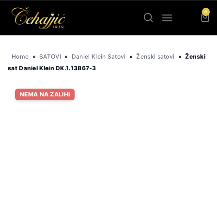
Skip
0
to
content
Home
»
SATOVI
»
Daniel Klein Satovi
»
Ženski satovi
»
Ženski
sat Daniel Klein DK.1.13867-3
NEMA NA ZALIHI