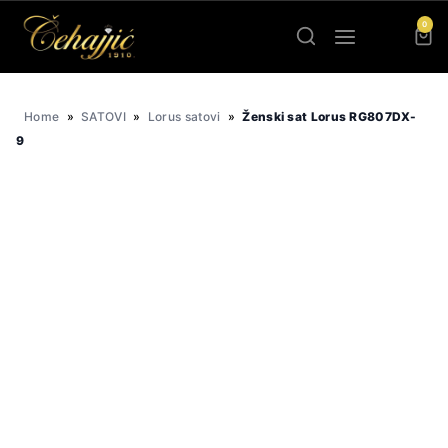
Skip
0
to
content
Home
»
SATOVI
»
Lorus satovi
»
Ženski sat Lorus RG807DX-
9