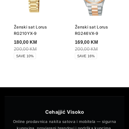
Ženski sat Lorus
Ženski sat Lorus
RG210YX-9
RG246VX-9
180,00
KM
169,00
KM
200,00
KM
200,00
KM
SAVE 10%
SAVE 16%
Cehajjić Visoko
Online prodavnica nakita satova i mobitela — sigurna
kupovina, provjereni brendovi i podrška kupcima.