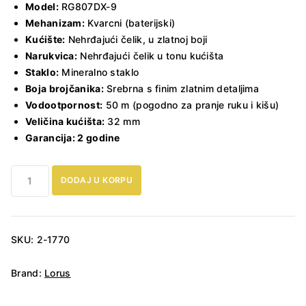
Model:
RG807DX-9
Mehanizam:
Kvarcni (baterijski)
Kućište:
Nehrđajući čelik, u zlatnoj boji
Narukvica:
Nehrđajući čelik u tonu kućišta
Staklo:
Mineralno staklo
Boja brojčanika:
Srebrna s finim zlatnim detaljima
Vodootpornost:
50 m (pogodno za pranje ruku i kišu)
Veličina kućišta:
32 mm
Garancija: 2 godine
Ženski
DODAJ U KORPU
sat
Lorus
RG807DX-
9
SKU:
2-1770
količina
Brand:
Lorus