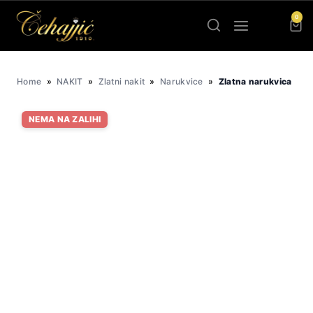
Skip
0
to
content
Home
»
NAKIT
»
Zlatni nakit
»
Narukvice
»
Zlatna narukvica
NEMA NA ZALIHI