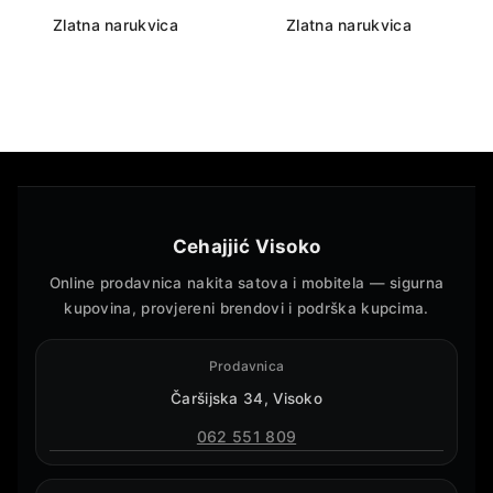
Zlatna narukvica
Zlatna narukvica
Cehajjić Visoko
Online prodavnica nakita satova i mobitela — sigurna
kupovina, provjereni brendovi i podrška kupcima.
Prodavnica
Čaršijska 34, Visoko
062 551 809