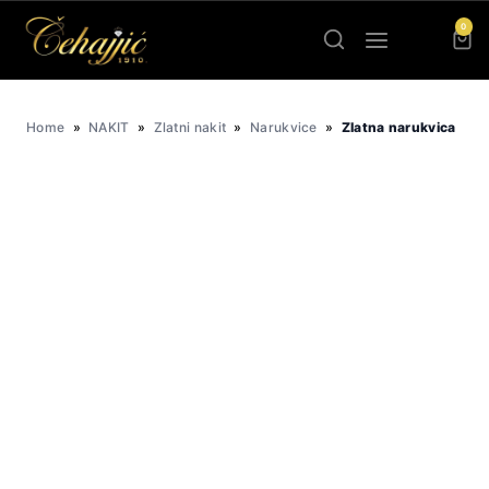
Skip
0
to
content
Home
»
NAKIT
»
Zlatni nakit
»
Narukvice
»
Zlatna narukvica