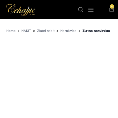
Skip
0
to
content
Home
»
NAKIT
»
Zlatni nakit
»
Narukvice
»
Zlatna narukvica