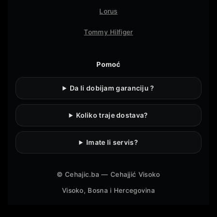
Lorus
Tommy Hilfiger
Pomoć
Da li dobijam garanciju ?
Koliko traje dostava?
Imate li servis?
©
Cehajic.ba — Cehajjić Visoko
Visoko, Bosna i Hercegovina