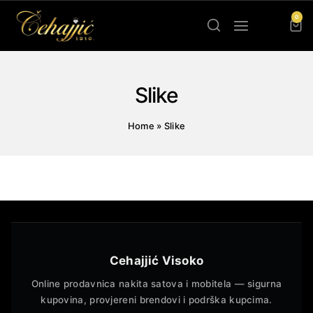
Skip
0
to
content
Slike
Home
»
Slike
Cehajjić Visoko
Online prodavnica nakita satova i mobitela — sigurna
kupovina, provjereni brendovi i podrška kupcima.