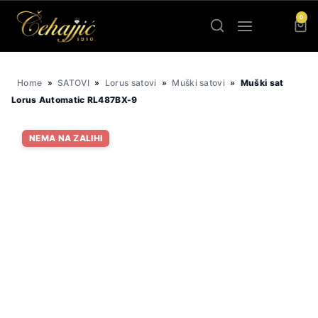
Skip
0
to
content
Home
»
SATOVI
»
Lorus satovi
»
Muški satovi
»
Muški sat
Lorus Automatic RL487BX-9
NEMA NA ZALIHI