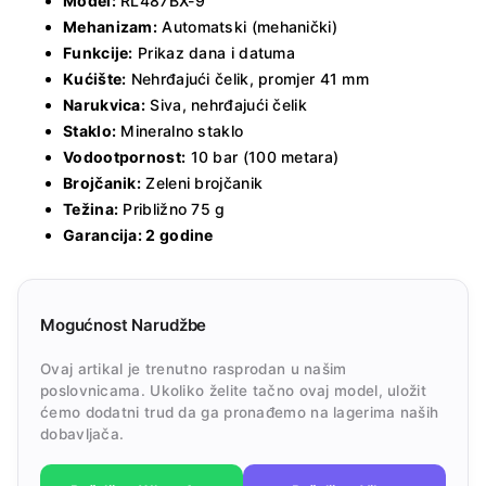
Model:
RL487BX-9
Mehanizam:
Automatski (mehanički)
Funkcije:
Prikaz dana i datuma
Kućište:
Nehrđajući čelik, promjer 41 mm
Narukvica:
Siva, nehrđajući čelik
Staklo:
Mineralno staklo
Vodootpornost:
10 bar (100 metara)
Brojčanik:
Zeleni brojčanik
Težina:
Približno 75 g
Garancija: 2 godine
Mogućnost Narudžbe
Ovaj artikal je trenutno rasprodan u našim
poslovnicama. Ukoliko želite tačno ovaj model, uložit
ćemo dodatni trud da ga pronađemo na lagerima naših
dobavljača.