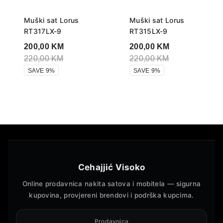
Muški sat Lorus
Muški sat Lorus
RT317LX-9
RT315LX-9
200,00
KM
200,00
KM
220,00
KM
220,00
KM
SAVE 9%
SAVE 9%
Cehajjić Visoko
Online prodavnica nakita satova i mobitela — sigurna
kupovina, provjereni brendovi i podrška kupcima.
Prodavnica