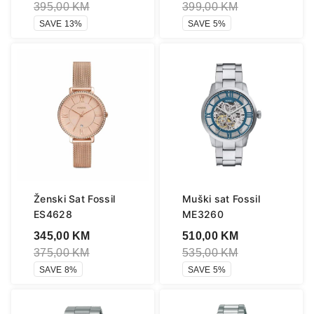
395,00
KM
399,00
KM
SAVE 13%
SAVE 5%
Ženski Sat Fossil
Muški sat Fossil
ES4628
ME3260
345,00
KM
510,00
KM
375,00
KM
535,00
KM
SAVE 8%
SAVE 5%