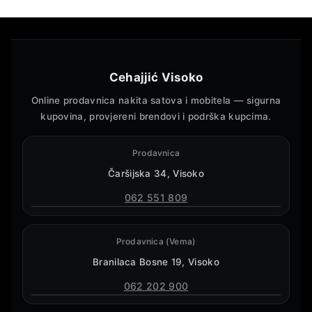
Cehajjić Visoko
Online prodavnica nakita satova i mobitela — sigurna
kupovina, provjereni brendovi i podrška kupcima.
Prodavnica
Čaršijska 34, Visoko
062 551 809
Prodavnica (Vema)
Branilaca Bosne 19, Visoko
062 202 900