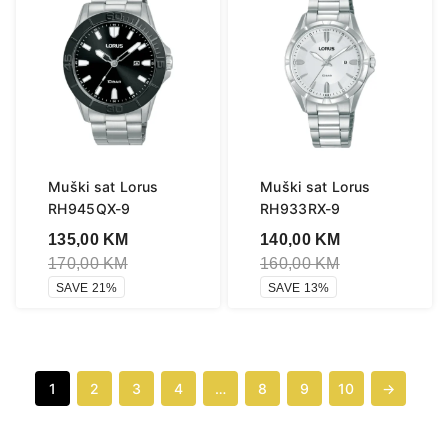
Muški sat Lorus
Muški sat Lorus
RH945QX-9
RH933RX-9
135,00
KM
140,00
KM
170,00
KM
160,00
KM
SAVE 21%
SAVE 13%
1
2
3
4
…
8
9
10
→