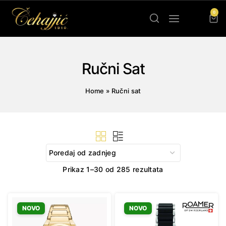
Skip
0
to
content
Ručni Sat
Home
»
Ručni sat
Sorted
Prikaz 1–30 od 285 rezultata
by
latest
NOVO
NOVO