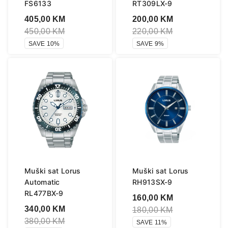
FS6133
RT309LX-9
405,00
KM
200,00
KM
450,00
KM
220,00
KM
SAVE 10%
SAVE 9%
Muški sat Lorus
Muški sat Lorus
Automatic
RH913SX-9
RL477BX-9
160,00
KM
340,00
KM
180,00
KM
380,00
KM
SAVE 11%