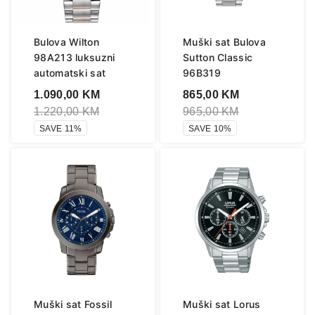
Bulova Wilton
Muški sat Bulova
98A213 luksuzni
Sutton Classic
automatski sat
96B319
1.090,00
KM
865,00
KM
1.220,00
KM
965,00
KM
SAVE 11%
SAVE 10%
Muški sat Fossil
Muški sat Lorus