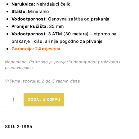
Narukvica:
Nehrđajući čelik
Staklo:
Mineralno
Vodootpornost:
Osnovna zaštita od prskanja
Promjer kućišta:
35 mm
Vodootpornost:
3 ATM (30 metara) – otporno na
prskanje i kišu, ali nije pogodno za plivanje
Garancija: 24 mjeseca
Napomena: Potrebno je provjeriti dostupnost proizvoda u
prodavnicama.
Vrijeme isporuke: 2 do 5 radnih dana.
Ženski
DODAJ U KORPU
sat
Daniel
Klein
13612-
SKU:
2-1885
2