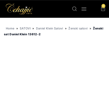
Skip
0
to
content
Home
»
SATOVI
»
Daniel Klein Satovi
»
Ženski satovi
»
Ženski
sat Daniel Klein 13612-2