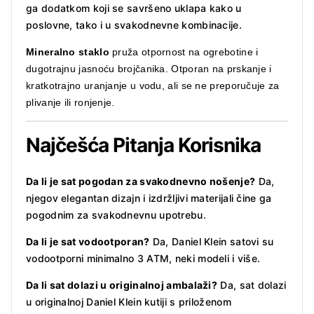
ga dodatkom koji se savršeno uklapa kako u
poslovne, tako i u svakodnevne kombinacije.
Mineralno staklo
p
ruža otpornost na ogrebotine i
dugotrajnu jasnoću brojčanika.
Otporan na prskanje i
kratkotrajno uranjanje u vodu, ali se ne preporučuje za
plivanje ili ronjenje.
Najčešća Pitanja Korisnika
Da li je sat pogodan za svakodnevno nošenje?
Da,
njegov elegantan dizajn i izdržljivi materijali čine ga
pogodnim za svakodnevnu upotrebu.
Da li je sat vodootporan?
Da, Daniel Klein satovi su
vodootporni minimalno 3 ATM, neki modeli i više.
Da li sat dolazi u originalnoj ambalaži?
Da, sat dolazi
u originalnoj Daniel Klein kutiji s priloženom