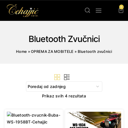
Skip
0
to
content
Bluetooth Zvučnici
Home
»
OPREMA ZA MOBITELE
»
Bluetooth zvučnici
Sorted
Prikaz svih 4 rezultata
by
latest