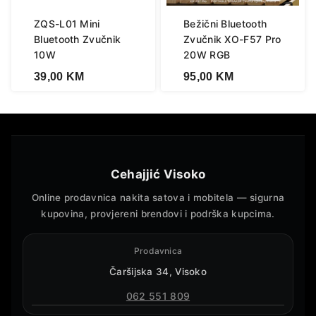
ZQS-L01 Mini
Bežični Bluetooth
Bluetooth Zvučnik
Zvučnik XO-F57 Pro
10W
20W RGB
39,00
KM
95,00
KM
Cehajjić Visoko
Online prodavnica nakita satova i mobitela — sigurna
kupovina, provjereni brendovi i podrška kupcima.
Prodavnica
Čaršijska 34, Visoko
062 551 809