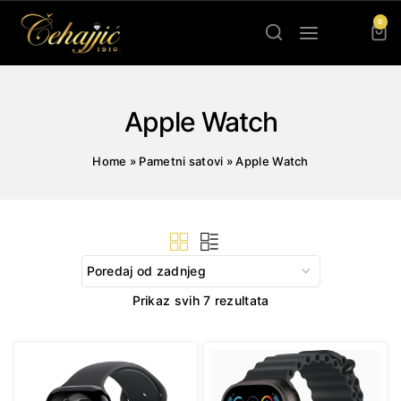
Skip
0
to
content
Apple Watch
Home
»
Pametni satovi
»
Apple Watch
Sorted
Prikaz svih 7 rezultata
by
latest