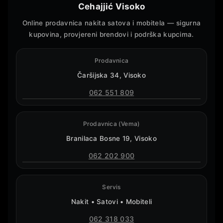
Cehajjić Visoko
Online prodavnica nakita satova i mobitela — sigurna
kupovina, provjereni brendovi i podrška kupcima.
Prodavnica
Čaršijska 34, Visoko
062 551 809
Prodavnica (Vema)
Branilaca Bosne 19, Visoko
062 202 900
Servis
Nakit • Satovi • Mobiteli
062 318 033