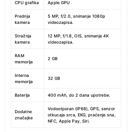
CPU grafika
Apple GPU
Prednja
5 MP, f/2.0, snimanje 1080p
kamera
videozapisa.
Stražnja
12 MP, f/1.8, OIS, snimanje 4K
kamera
videozapisa.
RAM
2 GB
memorija
Interna
32 GB
memorija
Baterija
400 mAh, do 2 dana upotrebe.
Vodootporan (IP68), GPS, senzor
Dodatne
otkucaja srca, EKG, praćenje sna,
značajke
NFC, Apple Pay, Siri.