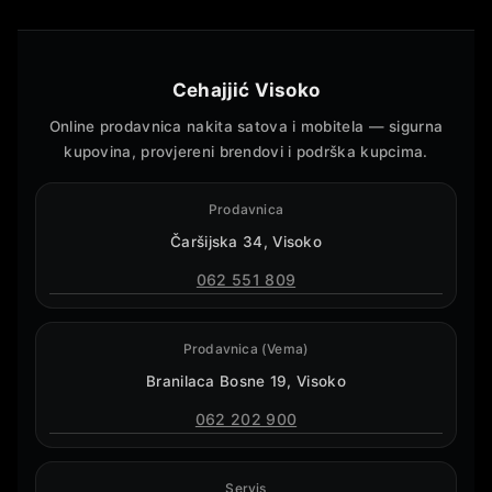
Cehajjić Visoko
Online prodavnica nakita satova i mobitela — sigurna
kupovina, provjereni brendovi i podrška kupcima.
Prodavnica
Čaršijska 34, Visoko
062 551 809
Prodavnica (Vema)
Branilaca Bosne 19, Visoko
062 202 900
Servis