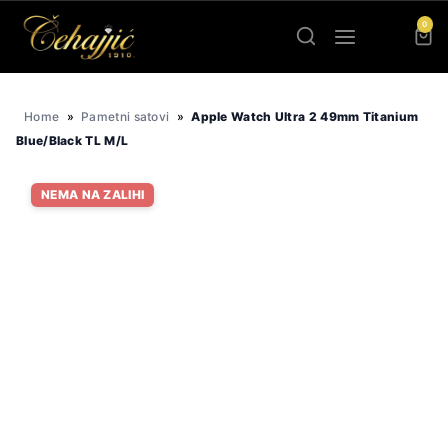
Skip
0
to
content
Home
»
Pametni satovi
»
Apple Watch Ultra 2 49mm Titanium
Blue/Black TL M/L
NEMA NA ZALIHI