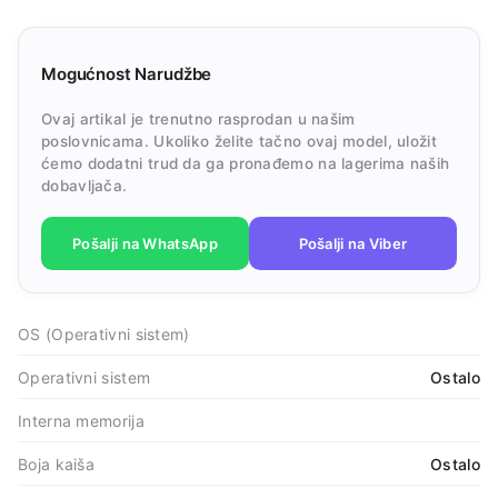
Mogućnost Narudžbe
Ovaj artikal je trenutno rasprodan u našim
poslovnicama. Ukoliko želite tačno ovaj model, uložit
ćemo dodatni trud da ga pronađemo na lagerima naših
dobavljača.
Pošalji na WhatsApp
Pošalji na Viber
OS (Operativni sistem)
Operativni sistem
Ostalo
Interna memorija
Boja kaiša
Ostalo