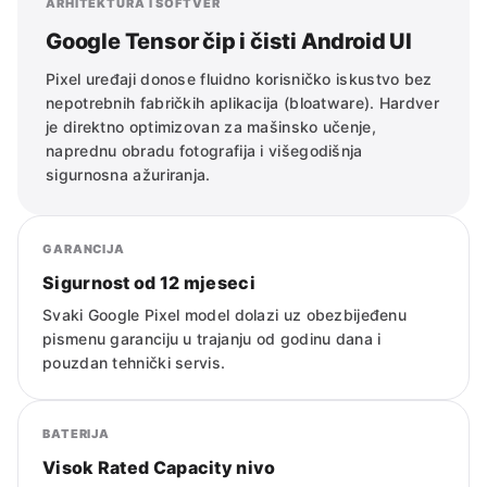
ARHITEKTURA I SOFTVER
Google Tensor čip i čisti Android UI
Pixel uređaji donose fluidno korisničko iskustvo bez
nepotrebnih fabričkih aplikacija (bloatware). Hardver
je direktno optimizovan za mašinsko učenje,
naprednu obradu fotografija i višegodišnja
sigurnosna ažuriranja.
GARANCIJA
Sigurnost od 12 mjeseci
Svaki Google Pixel model dolazi uz obezbijeđenu
pismenu garanciju u trajanju od godinu dana i
pouzdan tehnički servis.
BATERIJA
Visok Rated Capacity nivo