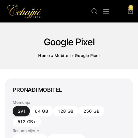
Skip
0
to
content
Google Pixel
Home
»
Mobiteli
»
Google Pixel
PRONAĐI MOBITEL
Memorija
SVI
64 GB
128 GB
256 GB
512 GB+
Raspon cijene