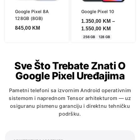
Google Pixel 8A
Google Pixel 10
128GB (8GB)
1.350,00
KM
–
845,00
KM
Price
1.550,00
KM
range:
256 GB
128 GB
1.350,00 KM
through
1.550,00 KM
Sve Što Trebate Znati O
Google Pixel Uređajima
Pametni telefoni sa izvornim Android operativnim
sistemom i naprednom Tensor arhitekturom — uz
osiguranu pismenu garanciju i direktnu tehničku
podršku.