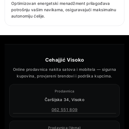
Optimizovan energetski menadžment prilagođava
potrošnju vašim navikama, osiguravajući maksimalnu
autonomiju ćelije.
Cehajjić Visoko
Online prodavnica nakita satova i mobitela — sigurna
kupovina, provjereni brendovi i podrška kupcima.
Prodavnica
Čaršijska 34, Visoko
062 551 809
Prodavnica (Vema)