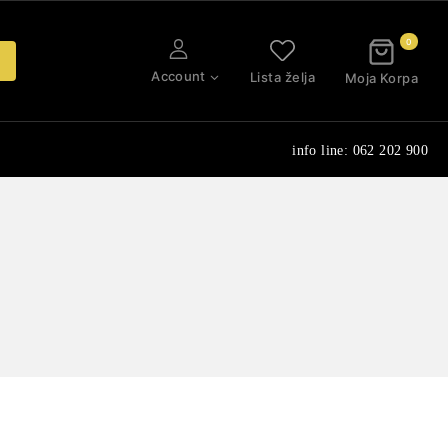
0
Account
Lista želja
Moja Korpa
info line: 062 202 900