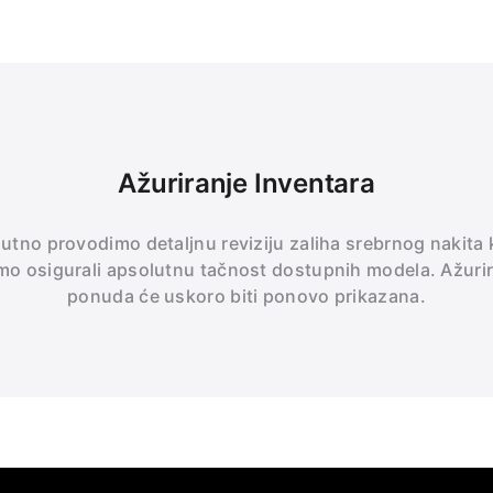
Ažuriranje Inventara
utno provodimo detaljnu reviziju zaliha srebrnog nakita
mo osigurali apsolutnu tačnost dostupnih modela. Ažuri
ponuda će uskoro biti ponovo prikazana.