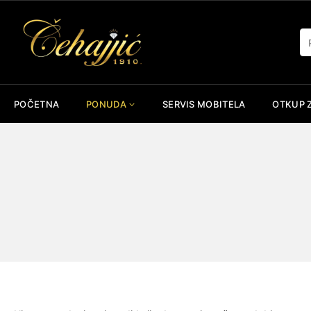
Skip
to
Pr
content
POČETNA
PONUDA
SERVIS MOBITELA
OTKUP 