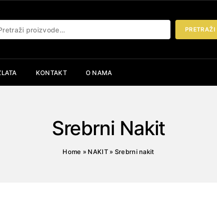
etraži:
PRETRAŽI
ZLATA
KONTAKT
O NAMA
Srebrni Nakit
Home
»
NAKIT
»
Srebrni nakit