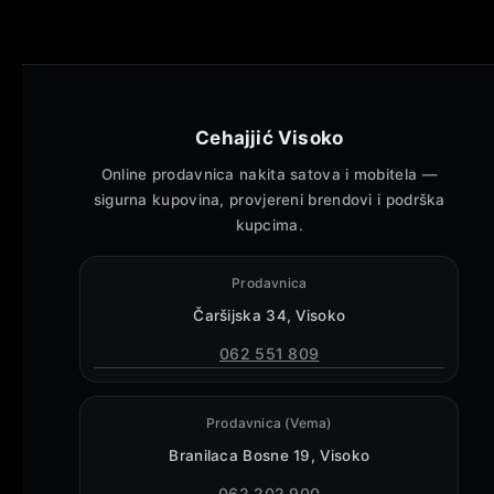
Cehajjić Visoko
Online prodavnica nakita satova i mobitela —
sigurna kupovina, provjereni brendovi i podrška
kupcima.
Prodavnica
Čaršijska 34, Visoko
062 551 809
Prodavnica (Vema)
Branilaca Bosne 19, Visoko
062 202 900