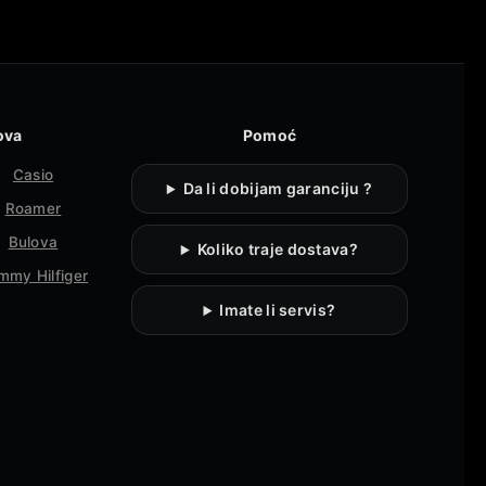
ova
Pomoć
Casio
Da li dobijam garanciju ?
Roamer
Bulova
Koliko traje dostava?
mmy Hilfiger
Imate li servis?