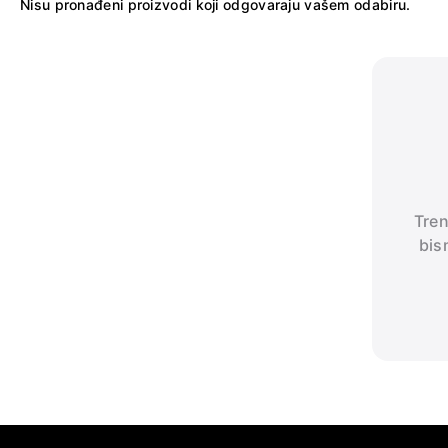
Nisu pronađeni proizvodi koji odgovaraju vašem odabiru.
Tren
bis