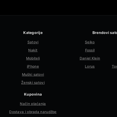
Kategorije
Brendovi sat
Satovi
Seiko
Nakit
Fossil
Mobiteli
Daniel Klein
iPhone
Lorus
To
Muški satovi
Ženski satovi
Kupovina
Način plaćanja
Dostava i obrada narudžbe