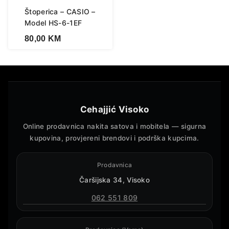
Štoperica – CASIO –
Model HS-6-1EF
80,00
KM
Cehajjić Visoko
Online prodavnica nakita satova i mobitela — sigurna
kupovina, provjereni brendovi i podrška kupcima.
Prodavnica
Čaršijska 34, Visoko
062 551 809