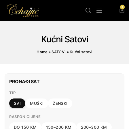
Skip
0
to
content
Kućni Satovi
Home
»
SATOVI
»
Kućni satovi
PRONAĐI SAT
TIP
SVI
MUŠKI
ŽENSKI
RASPON CIJENE
DO 150 KM
150–200 KM
200–300 KM