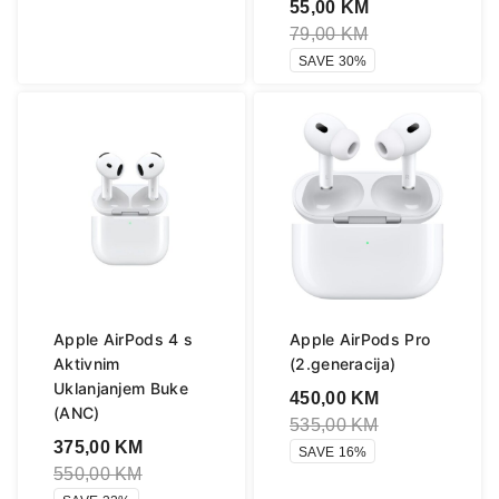
55,00
KM
79,00
KM
SAVE 30%
Apple AirPods 4 s
Apple AirPods Pro
Aktivnim
(2.generacija)
Uklanjanjem Buke
450,00
KM
(ANC)
535,00
KM
375,00
KM
SAVE 16%
550,00
KM