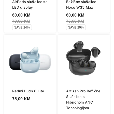
AirPods slušalice sa
Bežične slušalice
LED display
Hoco W35 Max
60,00
KM
60,00
KM
79,00
KM
75,00
KM
SAVE 24%
SAVE 20%
Redmi Buds 6 Lite
Artisan Pro Bežične
Slušalice s
75,00
KM
Hibridnom ANC
Tehnologijom