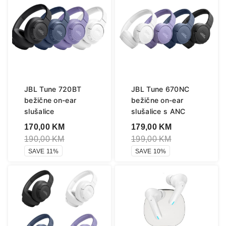
JBL Tune 720BT
JBL Tune 670NC
bežične on-ear
bežične on-ear
slušalice
slušalice s ANC
170,00
KM
179,00
KM
190,00
KM
199,00
KM
SAVE 11%
SAVE 10%