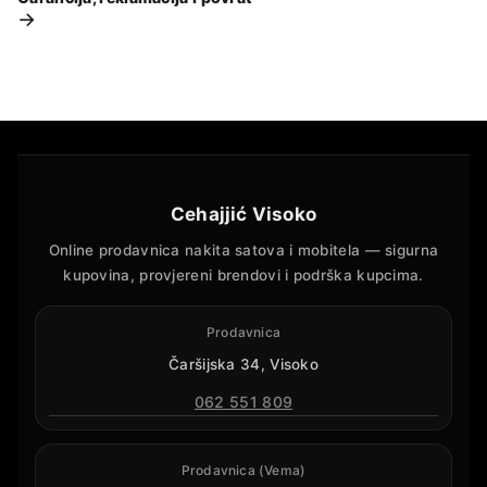
→
Cehajjić Visoko
Online prodavnica nakita satova i mobitela — sigurna
kupovina, provjereni brendovi i podrška kupcima.
Prodavnica
Čaršijska 34, Visoko
062 551 809
Prodavnica (Vema)