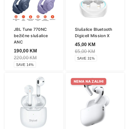
JBL Tune 770NC
Slušalice Bluetooth
bežične slušalice
Digicell Mission X
ANC
45,00
KM
190,00
KM
65,00
KM
220,00
KM
SAVE 31%
SAVE 14%
NEMA NA ZALIHI