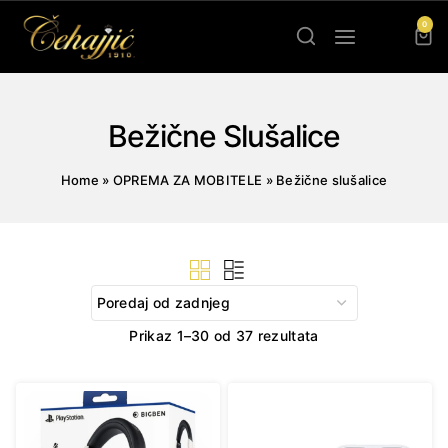
Skip
0
to
content
Bežične Slušalice
Home
»
OPREMA ZA MOBITELE
»
Bežične slušalice
Sorted
Prikaz 1–30 od 37 rezultata
by
latest