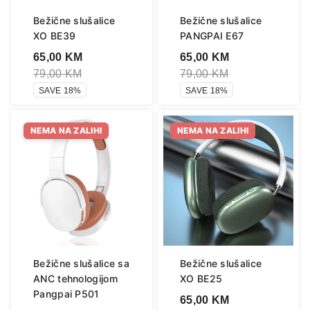
Bežične slušalice
Bežične slušalice
XO BE39
PANGPAI E67
65,00
KM
65,00
KM
79,00
KM
79,00
KM
SAVE 18%
SAVE 18%
NEMA NA ZALIHI
NEMA NA ZALIHI
Bežične slušalice sa
Bežične slušalice
ANC tehnologijom
XO BE25
Pangpai P501
65,00
KM