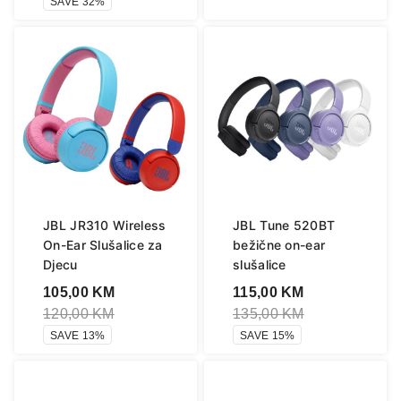
SAVE 32%
JBL JR310 Wireless
JBL Tune 520BT
On-Ear Slušalice za
bežične on-ear
Djecu
slušalice
105,00
KM
115,00
KM
120,00
KM
135,00
KM
SAVE 13%
SAVE 15%