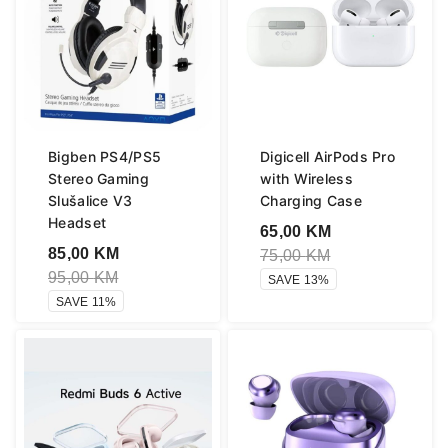
Bigben PS4/PS5
Digicell AirPods Pro
Stereo Gaming
with Wireless
Slušalice V3
Charging Case
Headset
65,00
KM
85,00
KM
75,00
KM
95,00
KM
SAVE 13%
SAVE 11%