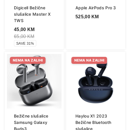
Digicell Bežične
Apple AirPods Pro 3
slušalice Master X
525,00
KM
TWS
45,00
KM
65,00
KM
SAVE 31%
NEMA NA ZALIHI
NEMA NA ZALIHI
Bežične slušalice
Haylou X1 2023
Samsung Galaxy
Bežične Bluetooth
Buds3
slušalice