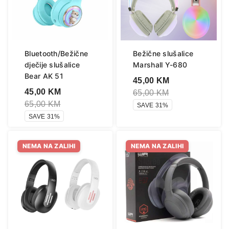
Bluetooth/Bežične
Bežične slušalice
dječije slušalice
Marshall Y-680
Bear AK 51
45,00
KM
45,00
KM
65,00
KM
65,00
KM
SAVE 31%
SAVE 31%
NEMA NA ZALIHI
NEMA NA ZALIHI