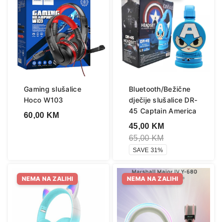
Gaming slušalice
Bluetooth/Bežične
Hoco W103
dječije slušalice DR-
45 Captain America
60,00
KM
45,00
KM
65,00
KM
SAVE 31%
NEMA NA ZALIHI
NEMA NA ZALIHI