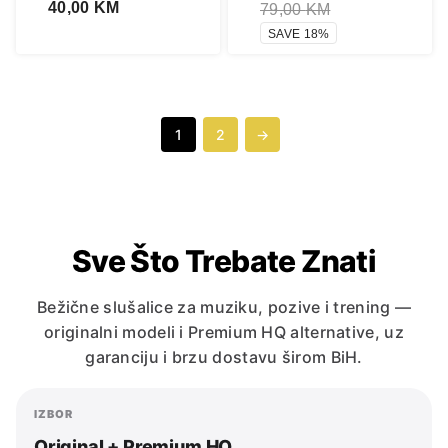
40,00
KM
79,00
KM
SAVE 18%
1
2
→
Sve Što Trebate Znati
Bežične slušalice za muziku, pozive i trening —
originalni modeli i Premium HQ alternative, uz
garanciju i brzu dostavu širom BiH.
IZBOR
Original + Premium HQ