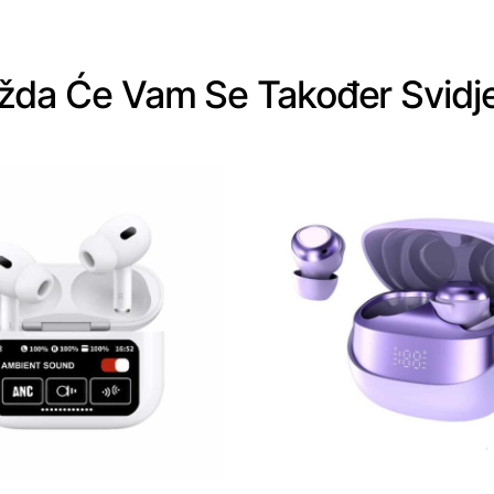
da Će Vam Se Također Svidj