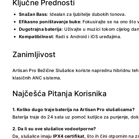
Ključne Prednosti
Snažan Bass
: Idealan za ljubitelje dubokih tonova.
Efikasno poništavanje buke
: Fokusirajte se na ono što 
Dugotrajna baterija
: Uživajte u muzici tokom cijelog dan
Kompatibilnost
: Radi s Android i iOS uređajima.
Zanimljivost
Artisan Pro Bežične Slušalice koriste naprednu hibridnu teh
klasičnih ANC sistema.
Najčešća Pitanja Korisnika
1. Koliko dugo traje baterija na Artisan Pro slušalicama?
Baterija traje do 24 sata uz pomoć kutijice za punjenje, do
2. Da li su ove slušalice vodootporne?
Da, slušalice imaju
IPX4 certifikat
, što ih čini otpornim na 