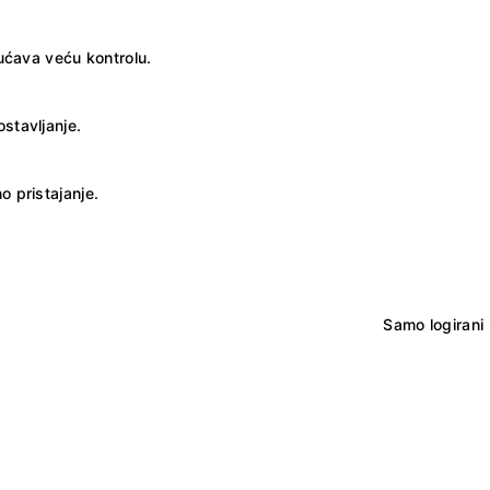
gućava veću kontrolu.
stavljanje.
o pristajanje.
Samo logirani 