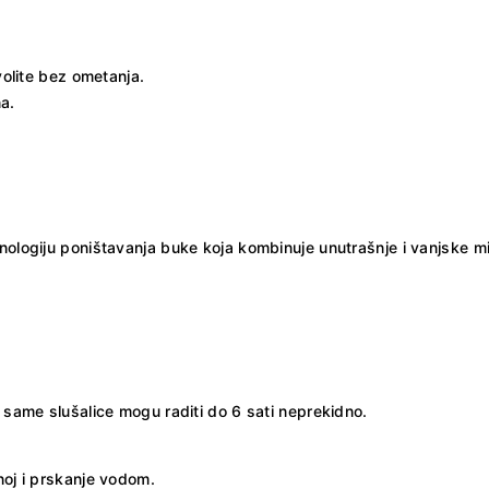
volite bez ometanja.
a.
nologiju poništavanja buke koja kombinuje unutrašnje i vanjske mi
k same slušalice mogu raditi do 6 sati neprekidno.
znoj i prskanje vodom.