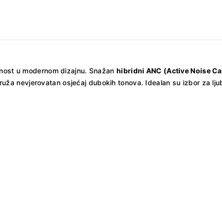
obnost u modernom dizajnu. Snažan
hibridni ANC (Active Noise Ca
uža nevjerovatan osjećaj dubokih tonova. Idealan su izbor za ljub