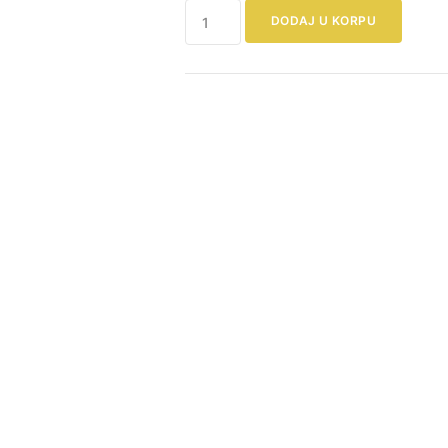
Artisan
DODAJ U KORPU
Pro
Bežične
Slušalice
s
Hibridnom
ANC
Tehnologijom
količina