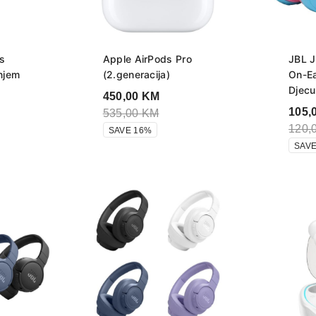
 s
Apple AirPods Pro
JBL J
njem
(2.generacija)
On-Ea
Djecu
450,00
KM
105,
535,00
KM
120,
SAVE 16%
SAVE