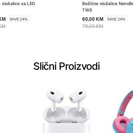
 slušalice sa LED
Bežične slušalice NanoB
TWS
KM
60,00
KM
SAVE 24%
SAVE 24%
KM
79,00
KM
Slični Proizvodi