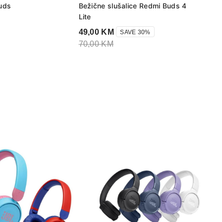
uds
Bežične slušalice Redmi Buds 4
Lite
49,00
KM
SAVE 30%
70,00
KM