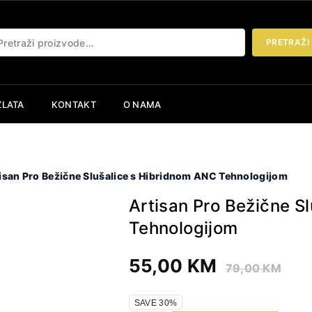
etraži:
PRETRAŽI
ZLATA
KONTAKT
O NAMA
isan Pro Bežične Slušalice s Hibridnom ANC Tehnologijom
Artisan Pro Bežične S
Tehnologijom
55,00
KM
79,00
KM
SAVE 30%