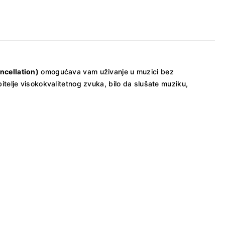
ncellation)
omogućava vam uživanje u muzici bez
itelje visokokvalitetnog zvuka, bilo da slušate muziku,