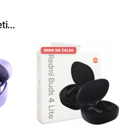
eti…
NEMA NA ZALIHI