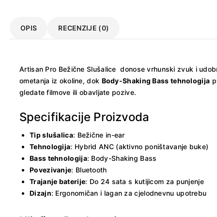
OPIS
RECENZIJE (0)
Artisan Pro Bežične Slušalice donose vrhunski zvuk i ud
ometanja iz okoline, dok
Body-Shaking Bass tehnologija
pr
gledate filmove ili obavljate pozive.
Specifikacije Proizvoda
Tip slušalica
: Bežične in-ear
Tehnologija
: Hybrid ANC (aktivno poništavanje buke)
Bass tehnologija
: Body-Shaking Bass
Povezivanje
: Bluetooth
Trajanje baterije
: Do 24 sata s kutijicom za punjenje
Dizajn
: Ergonomičan i lagan za cjelodnevnu upotrebu