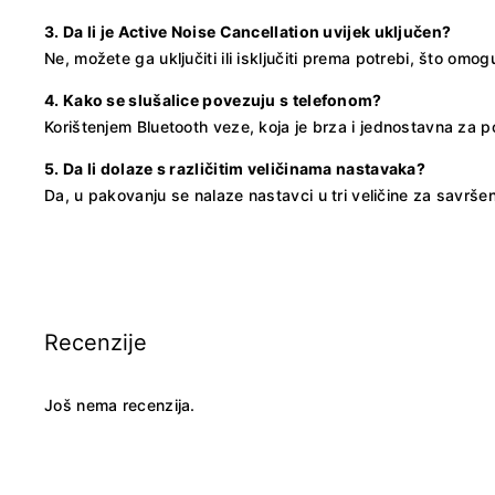
3. Da li je Active Noise Cancellation uvijek uključen?
Ne, možete ga uključiti ili isključiti prema potrebi, što omo
4. Kako se slušalice povezuju s telefonom?
Korištenjem Bluetooth veze, koja je brza i jednostavna za po
5. Da li dolaze s različitim veličinama nastavaka?
Da, u pakovanju se nalaze nastavci u tri veličine za savršen
Recenzije
Još nema recenzija.