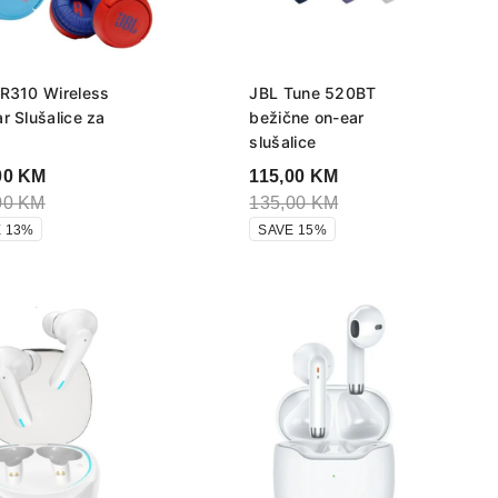
R310 Wireless
JBL Tune 520BT
r Slušalice za
bežične on-ear
slušalice
00
KM
115,00
KM
00
KM
135,00
KM
 13%
SAVE 15%