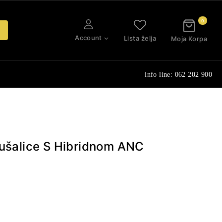
0
Account
Lista želja
Moja Korpa
info line: 062 202 900
lušalice S Hibridnom ANC