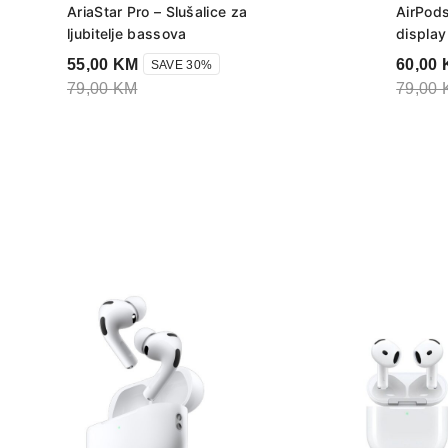
AriaStar Pro – Slušalice za
AirPods
ljubitelje bassova
display
55,00
KM
60,00
SAVE 30%
79,00
KM
79,00