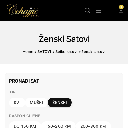
Skip
0
to
content
Ženski Satovi
Home
»
SATOVI
»
Seiko satovi
»
ženski satovi
PRONAĐI SAT
TIP
SVI
MUŠKI
ŽENSKI
RASPON CIJENE
DO 150 KM
150–200 KM
200–300 KM