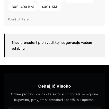
300–400 KM
400+ KM
Poništi filtere
Nisu pronađeni proizvodi koji odgovaraju vašem
odabiru.
Cehajjić Visoko
Online prodavnica nakita satova i mobitela — sigurna
kupovina, provjereni brendovi i podrška kupcima.