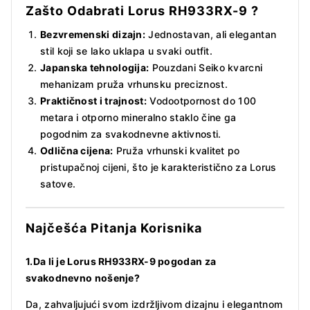
Zašto Odabrati Lorus
RH933RX
-9
?
Bezvremenski dizajn:
Jednostavan, ali elegantan
stil koji se lako uklapa u svaki outfit.
Japanska tehnologija:
Pouzdani Seiko kvarcni
mehanizam pruža vrhunsku preciznost.
Praktičnost i trajnost:
Vodootpornost do 100
metara i otporno mineralno staklo čine ga
pogodnim za svakodnevne aktivnosti.
Odlična cijena:
Pruža vrhunski kvalitet po
pristupačnoj cijeni, što je karakteristično za Lorus
satove.
Najčešća Pitanja Korisnika
1.Da li je Lorus RH933RX-9 pogodan za
svakodnevno nošenje?
Da, zahvaljujući svom izdržljivom dizajnu i elegantnom