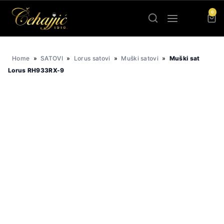
Skip
0
to
content
Home
»
SATOVI
»
Lorus satovi
»
Muški satovi
»
Muški sat
Lorus RH933RX-9