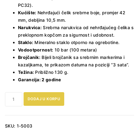
PC32).
Kućište:
Nehrđajući čelik srebrne boje, promjer 42
mm, debljina 10,5 mm.
Narukvica:
Srebrna narukvica od nehrđajućeg čelika s
preklopnom kopčom za sigurnost i udobnost.
Staklo:
Mineralno staklo otporno na ogrebotine.
Vodootpornost:
10 bar (100 metara)
Brojčanik:
Bijeli brojčanik sa srebrnim markerima i
kazaljkama, te prikazom datuma na poziciji “3 sata”.
Težina:
Približno 130 g.
Garancija: 2 godine
Muški
DODAJ U KORPU
sat
Lorus
RH933RX-
9
SKU:
1-5003
količina