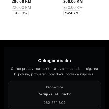
200,00
KM
200,00
KM
220,00
KM
220,00
KM
SAVE 9%
SAVE 9%
Cehajjić Visoko
Online prodavnica nakita satova i mobitela — sigurna
kupovina, provjereni brendovi i podrška kupcima.
Prodavnica
Čaršijska 34, Visoko
062 551 809