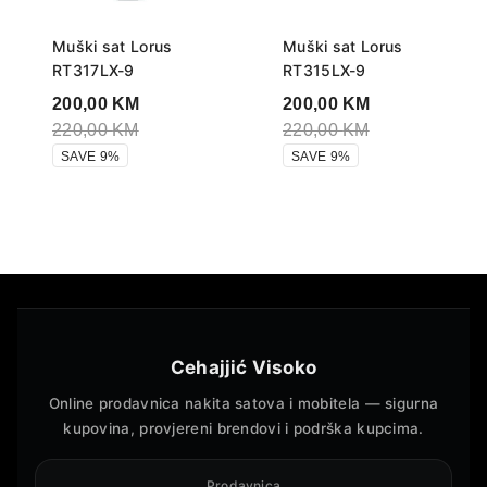
Muški sat Lorus
Muški sat Lorus
RT317LX-9
RT315LX-9
200,00
KM
200,00
KM
220,00
KM
220,00
KM
SAVE 9%
SAVE 9%
Cehajjić Visoko
Online prodavnica nakita satova i mobitela — sigurna
kupovina, provjereni brendovi i podrška kupcima.
Prodavnica