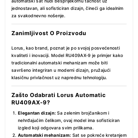
automatski sat nudi besprijekornu tačnost uz
jednostavan, ali sofisticiran dizajn, čineći ga idealnim
za svakodnevno nošenje.
Zanimljivost O Proizvodu
Lorus, kao brand, poznat je po svojoj posvećenosti
kvaliteti i inovaciji. Model RU409AX-9 je primjer kako
tradicionalni automatski mehanizam može biti
savršeno integriran u moderni dizajn, pružajući
klasičnu privlačnost uz naprednu tehnologiju.
Zašto Odabrati Lorus Automatic
RU409AX-9
?
Elegantan dizajn:
Sa zelenim brojčanikom i
nehrđajućim čelikom, ovaj model ima sofisticiran
izgled koji odgovara svim prilikama.
Automatski mehanizam:
Sat se pokreće kretanjem