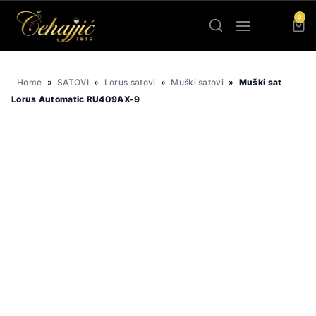
Skip
0
to
content
Home
»
SATOVI
»
Lorus satovi
»
Muški satovi
»
Muški sat
Lorus Automatic RU409AX-9