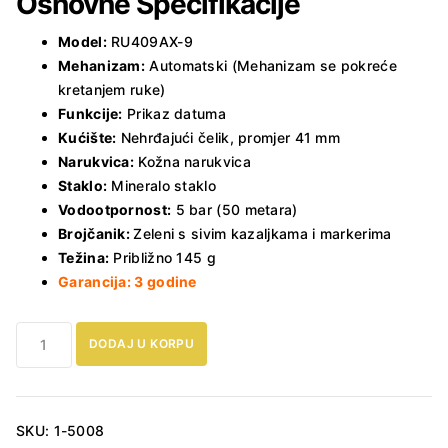
Osnovne Specifikacije
Model:
RU409AX-9
Mehanizam:
Automatski (Mehanizam se pokreće
kretanjem ruke)
Funkcije:
Prikaz datuma
Kućište:
Nehrđajući čelik, promjer 41 mm
Narukvica:
Kožna narukvica
Staklo:
Mineralo staklo
Vodootpornost:
5 bar (50 metara)
Brojčanik:
Zeleni s sivim kazaljkama i markerima
Težina:
Približno 145 g
Garancija: 3 godine
Muški
DODAJ U KORPU
sat
Lorus
Automatic
RU409AX-
SKU:
1-5008