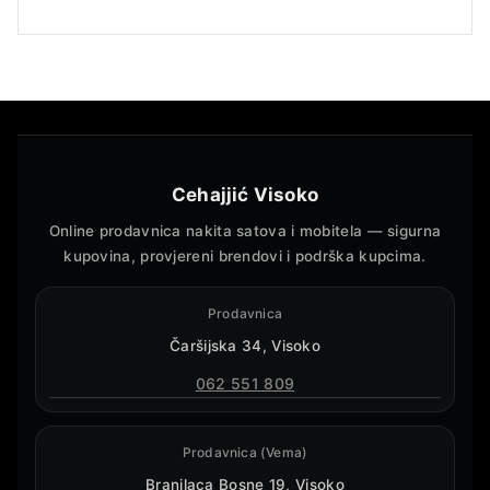
Cehajjić Visoko
Online prodavnica nakita satova i mobitela — sigurna
kupovina, provjereni brendovi i podrška kupcima.
Prodavnica
Čaršijska 34, Visoko
062 551 809
Prodavnica (Vema)
Branilaca Bosne 19, Visoko