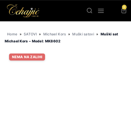
Skip
0
to
content
Home
»
SATOVI
»
Michael Kors
»
Muški satovi
»
Muški sat
Michael Kors – Model: MK8602
NEMA NA ZALIHI