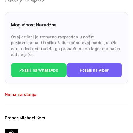
Garancija: 12 mjeseci
Mogućnost Narudžbe
Ovaj artikal je trenutno rasprodan u našim
poslovnicama. Ukoliko želite tačno ovaj model, uložit
ćemo dodatni trud da ga pronađemo na lagerima naših
dobavljača.
Pošalji na WhatsApp
Pošalji na Viber
Nema na stanju
Brand:
Michael Kors